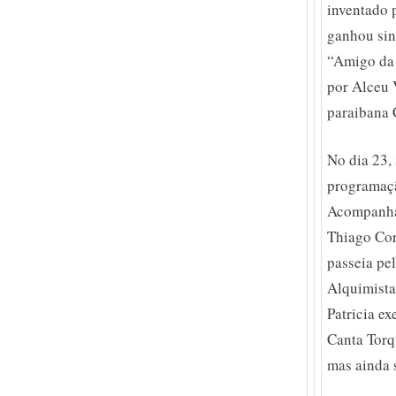
inventado 
ganhou sin
“Amigo da 
por Alceu 
paraibana C
No dia 23,
programaçã
Acompanhad
Thiago Cor
passeia pe
Alquimista
Patricia e
Canta Torqu
mas ainda 