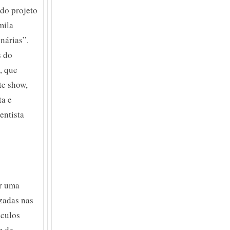
 do projeto
mila
nárias”.
s do
, que
te show,
ta e
entista
er uma
izadas nas
áculos
m de