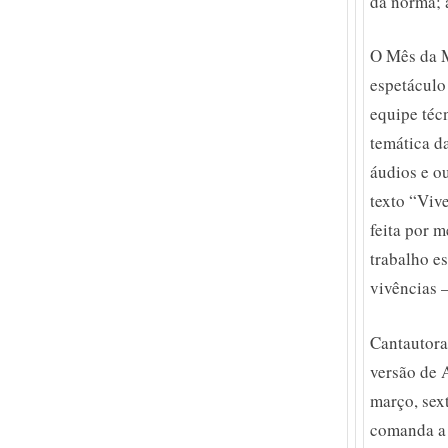
da norma; 
O Mês da M
espetáculo
equipe téc
temática d
áudios e o
texto “Viv
feita por 
trabalho e
vivências –
Cantautora
versão de 
março, sex
comanda a 