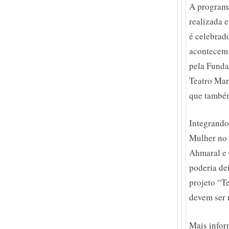
A programa
realizada 
é celebrad
acontecem 
pela Funda
Teatro Marí
que também
Integrando
Mulher no 
Ahmaral e 
poderia de
projeto “T
devem ser 
Mais infor