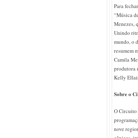
Para fecha
“Música de
Menezes, q
Unindo ritm
mundo, o d
resumem ma
Camila Men
produtora 
Kelly Ella
Sobre o Ci
O Circuito
programaçã
nove regio
cênicos, i