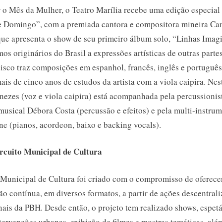
r o Mês da Mulher, o Teatro Marília recebe uma edição especial
 Domingo”, com a premiada cantora e compositora mineira Ca
ue apresenta o show de seu primeiro álbum solo, “Linhas Imagi
os originários do Brasil a expressões artísticas de outras parte
isco traz composições em espanhol, francês, inglês e português
is de cinco anos de estudos da artista com a viola caipira. Nes
ezes (voz e viola caipira) está acompanhada pela percussionis
musical Débora Costa (percussão e efeitos) e pela multi-instrum
ine (pianos, acordeon, baixo e backing vocals).
rcuito Municipal de Cultura
 Municipal de Cultura foi criado com o compromisso de oferec
o contínua, em diversos formatos, a partir de ações descentral
nais da PBH. Desde então, o projeto tem realizado shows, espet
ntervenções urbanas, exibição de filmes e mostras temáticas, alé