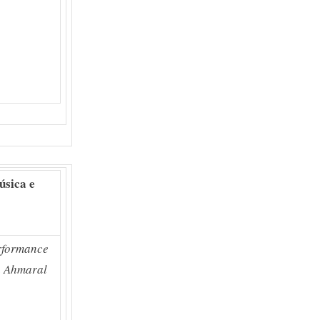
úsica e
erformance
a Ahmaral