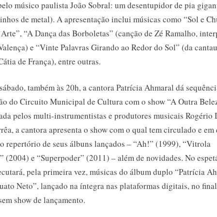
pelo músico paulista João Sobral: um desentupidor de pia gigan
inhos de metal). A apresentação inclui músicas como “Sol e Ch
Arte”, “A Dança das Borboletas” (canção de Zé Ramalho, inter
Valença) e “Vinte Palavras Girando ao Redor do Sol” (da canta
átia de França), entre outras.
 sábado, também às 20h, a cantora Patrícia Ahmaral dá sequênci
o do Circuito Municipal de Cultura com o show “A Outra Bele
a pelos multi-instrumentistas e produtores musicais Rogério 
rêa, a cantora apresenta o show com o qual tem circulado e em
lo repertório de seus álbuns lançados – “Ah!” (1999), “Vitrola
” (2004) e “Superpoder” (2011) – além de novidades. No espet
xecutará, pela primeira vez, músicas do álbum duplo “Patrícia A
ato Neto”, lançado na íntegra nas plataformas digitais, no fina
sem show de lançamento.