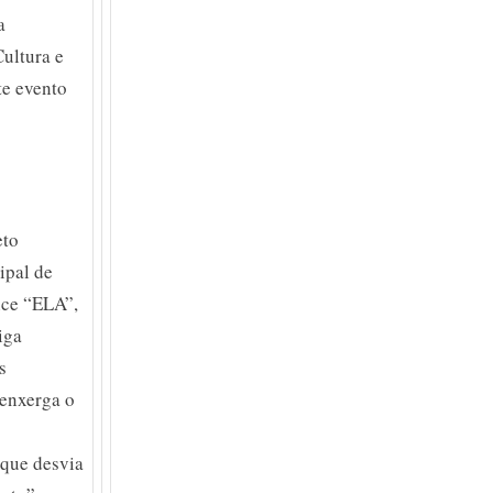
a
Cultura e
te evento
eto
ipal de
ance “ELA”,
iga
s
 enxerga o
 que desvia