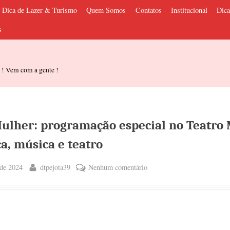
Dica de Lazer & Turismo
Quem Somos
Contatos
Institucional
Dica
s
s ! Vem com a gente !
ulher: programação especial no Teatro 
a, música e teatro
By
em
de 2024
dtpejota39
Nenhum comentário
Mês
da
Mulher:
programação