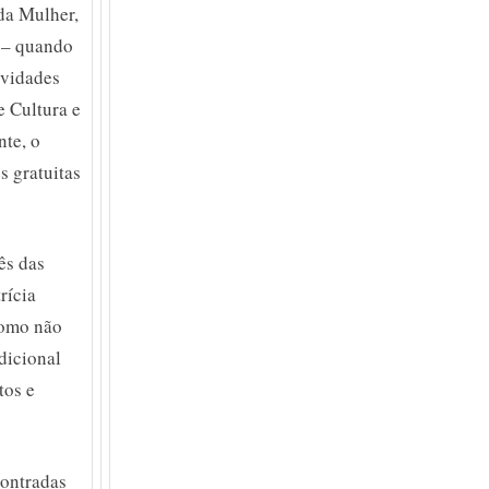
da Mulher,
s – quando
ividades
e Cultura e
nte, o
s gratuitas
ês das
rícia
como não
dicional
tos e
contradas