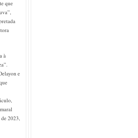
te que
uva”,
pretada
utora
a à
za”.
Delayon e
 que
áculo,
hmaral
l de 2023,