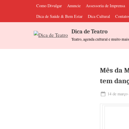
Skip
Como Divulgar
Anuncie
Assessoria de Imprensa
to
Dica de Saúde & Bem Estar
Dica Cultural
Contato
content
Dica de Teatro
Teatro, agenda cultural e muito mai
Mês da M
tem danç
Posted
14 de março 
on