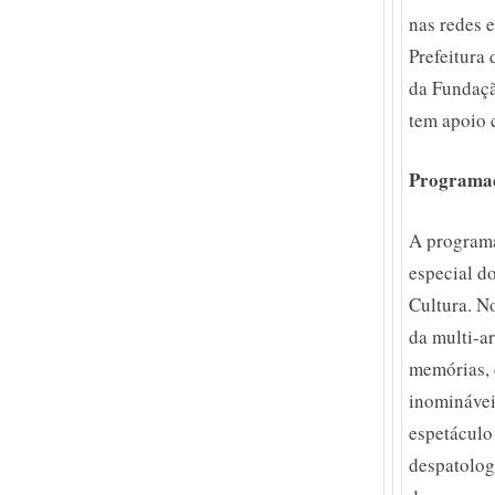
nas redes 
Prefeitura
da Fundaçã
tem apoio 
Programa
A programa
especial d
Cultura. No
da multi-a
memórias, 
inominávei
espetáculo
despatolog