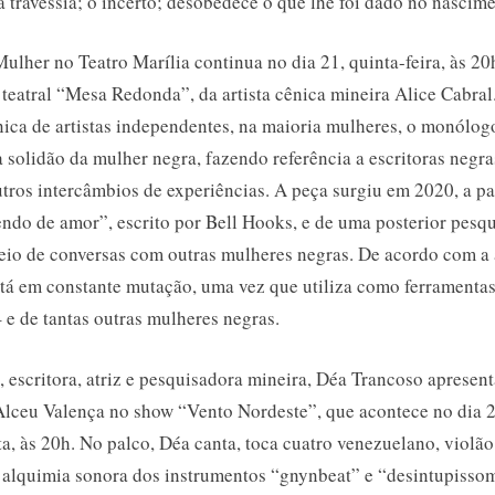
a travessia; o incerto; desobedece o que lhe foi dado no nascim
ulher no Teatro Marília continua no dia 21, quinta-feira, às 20
 teatral “Mesa Redonda”, da artista cênica mineira Alice Cabr
nica de artistas independentes, na maioria mulheres, o monólogo
a solidão da mulher negra, fazendo referência a escritoras negr
utros intercâmbios de experiências. A peça surgiu em 2020, a pa
endo de amor”, escrito por Bell Hooks, e de uma posterior pesq
meio de conversas com outras mulheres negras. De acordo com a a
stá em constante mutação, uma vez que utiliza como ferramentas
 e de tantas outras mulheres negras.
, escritora, atriz e pesquisadora mineira, Déa Trancoso apresent
Alceu Valença no show “Vento Nordeste”, que acontece no dia 
ta, às 20h. No palco, Déa canta, toca cuatro venezuelano, violão
alquimia sonora dos instrumentos “gnynbeat” e “desintupissom