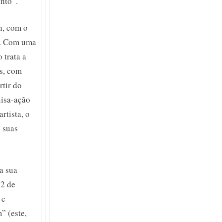
ento”.
h, com o
al. Com uma
 trata a
as, com
rtir do
uisa-ação
rtista, o
 suas
a sua
22 de
 e
” (este,