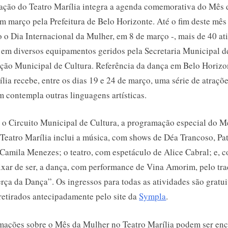
ção do Teatro Marília integra a agenda comemorativa do Mês 
em março pela Prefeitura de Belo Horizonte. Até o fim deste mê
o o Dia Internacional da Mulher, em 8 de março -, mais de 40 at
em diversos equipamentos geridos pela Secretaria Municipal d
ção Municipal de Cultura. Referência da dança em Belo Horizo
lia recebe, entre os dias 19 e 24 de março, uma série de atraçõe
 contempla outras linguagens artísticas.
 o Circuito Municipal de Cultura, a programação especial do M
Teatro Marília inclui a música, com shows de Déa Trancoso, Pat
Camila Menezes; o teatro, com espetáculo de Alice Cabral; e, 
ixar de ser, a dança, com performance de Vina Amorim, pelo tra
erça da Dança”. Os ingressos para todas as atividades são gratui
retirados antecipadamente pelo site da
Sympla
.
mações sobre o Mês da Mulher no Teatro Marília podem ser en