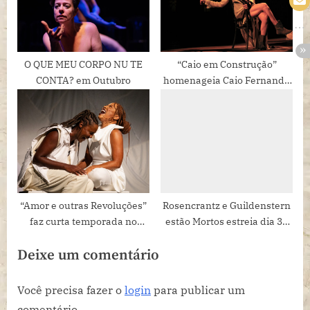
O QUE MEU CORPO NU TE
“Caio em Construção”
CONTA? em Outubro
homenageia Caio Fernando
Abreu no Porto Verão Alegre
2024
“Amor e outras Revoluções”
Rosencrantz e Guildenstern
faz curta temporada no
estão Mortos estreia dia 31
Teatro Glauce Rocha
de maio no Nu Cine Copan.
Deixe um comentário
Você precisa fazer o
login
para publicar um
comentário.