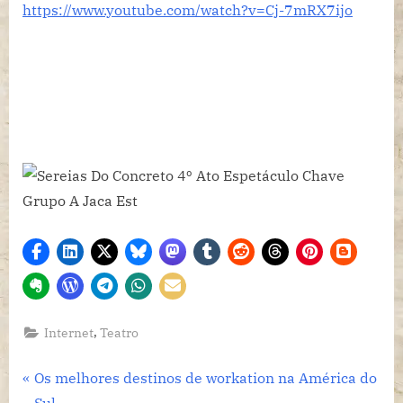
Do
https://www.youtube.com/watch?v=Cj-7mRX7ijo
Concreto
4º
Ato
Espetáculo
Chave
Grupo
A
Jaca
Est
,
Internet
Teatro
Navegação
P
Os melhores destinos de workation na América do
r
Sul