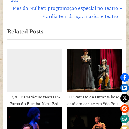
de
e
N
Mês da Mulher: programação especial no Teatro
Post
v
e
Marília tem dança, música e teatro
i
x
Related Posts
o
t
u
P
s
o
P
s
o
t
s
:
t
:
17/8 – Espetáculo teatral “A
O “Retrato de Oscar Wilde”
Farsa do Bumba-Meu-Boi”
está em cartaz em São Paulo
no Teatro a Céu Aberto do
no Teatro de Arena
Saquassu – ENTRADA
FRANCA