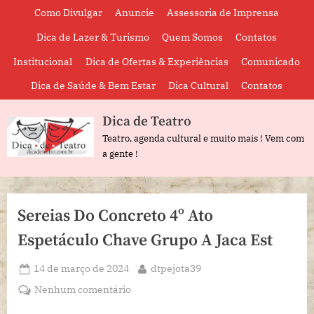
Skip
Como Divulgar
Anuncie
Assessoria de Imprensa
to
Dica de Lazer & Turismo
Quem Somos
Contatos
content
Institucional
Dica de Ofertas & Experiências
Comunicado
Dica de Saúde & Bem Estar
Dica Cultural
Contatos
Dica de Teatro
Teatro, agenda cultural e muito mais ! Vem com
a gente !
Sereias Do Concreto 4º Ato
Espetáculo Chave Grupo A Jaca Est
Posted
By
14 de março de 2024
dtpejota39
on
em
Nenhum comentário
Sereias