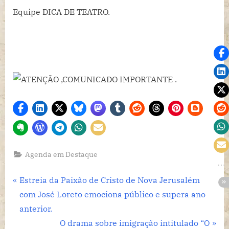
Equipe DICA DE TEATRO.
Agenda em Destaque
Navegação
P
Estreia da Paixão de Cristo de Nova Jerusalém
r
com José Loreto emociona público e supera ano
de
e
anterior.
Post
v
N
O drama sobre imigração intitulado “O