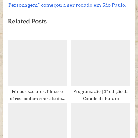
i
e
Personagem” começou a ser rodado em São Paulo.
o
x
Related Posts
u
t
s
P
P
o
o
s
s
t
t
:
:
Férias escolares: filmes e
Programação | 3ª edição da
séries podem virar aliados
Cidade do Futuro
para melhorar o inglês das
crianças Fundador da KNN
Idiomas explica que telas
não precisam ser inimigas
do aprendizado. Com