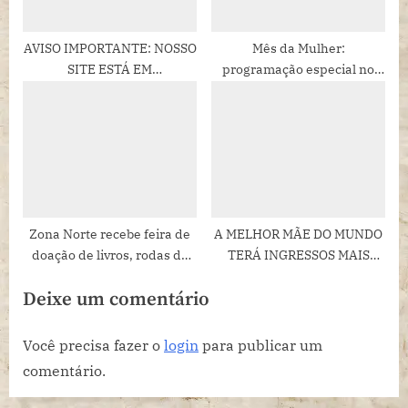
pequenas mudanças de
hábito, como alternar
AVISO IMPORTANTE: NOSSO
Mês da Mulher:
legendas, pausar cenas e
SITE ESTÁ EM
programação especial no
repetir frases, crianças e
MANUTENÇÃO!
Teatro Marília tem dança,
adolescentes treinam
música e teatro
audição, pronúncia e
vocabulário em inglês sem
transformar o momento de
lazer em “aula”.
Zona Norte recebe feira de
A MELHOR MÃE DO MUNDO
doação de livros, rodas de
TERÁ INGRESSOS MAIS
conversa e oficinas de lutas
BARATOS NA SEMANA DO
Deixe um comentário
e saúde nesta semana
CINEMA
Você precisa fazer o
login
para publicar um
comentário.