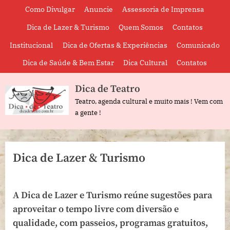
Skip
Como Divulgar
Anuncie
Assessoria de Imprensa
to
Dica de Lazer & Turismo
Quem Somos
Contatos
content
Institucional
Dica de Ofertas & Experiências
Comunicado
Dica de Saúde & Bem Estar
Dica Cultural
Contatos
Dica de Teatro
Teatro, agenda cultural e muito mais ! Vem com
a gente !
Dica de Lazer & Turismo
A Dica de Lazer e Turismo
reúne sugestões para
aproveitar o tempo livre com diversão e
qualidade, com passeios, programas gratuitos,