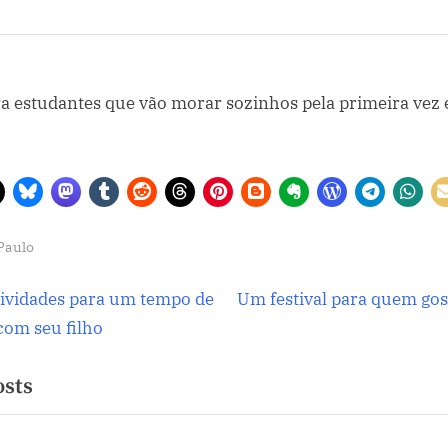
Paulo
ção
N
atividades para um tempo de
Um festival para quem gost
e
com seu filho
x
osts
t
P
o