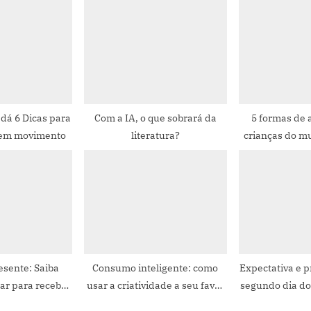
s
t
:
 dá 6 Dicas para
Com a IA, o que sobrará da
5 formas de 
a em movimento
literatura?
crianças do m
esente: Saiba
Consumo inteligente: como
Expectativa e 
ar para receber
usar a criatividade a seu favor
segundo dia do
 estimação em
e economizar
dicas para u