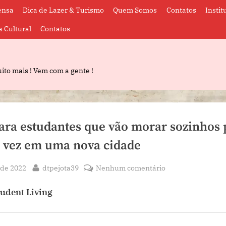
ensa
Dica de Lazer & Turismo
Quem Somos
Contatos
Instit
a Cultural
Contatos
ito mais ! Vem com a gente !
para estudantes que vão morar sozinhos 
 vez em uma nova cidade
By
em
 de 2022
dtpejota39
Nenhum comentário
6
tudent Living
dicas
para
estudantes