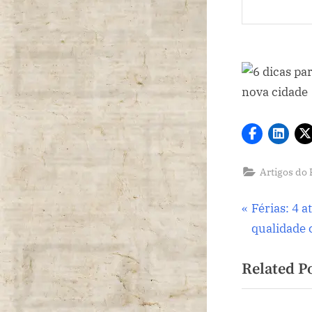
Artigos do 
Navega
P
Férias: 4 
r
qualidade 
de
e
Related P
v
Post
i
o