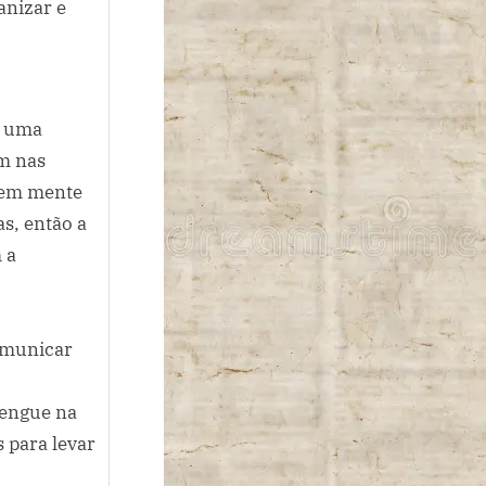
anizar e
o uma
am nas
e em mente
as, então a
 a
comunicar
rengue na
 para levar