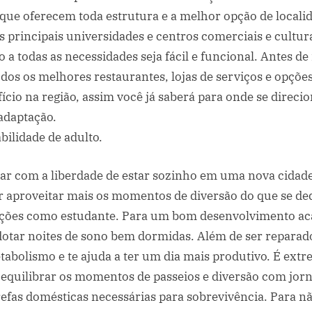
 que oferecem toda estrutura e a melhor opção de locali
 principais universidades e centros comerciais e cultura
o a todas as necessidades seja fácil e funcional. Antes d
dos os melhores restaurantes, lojas de serviços e opçõ
ício na região, assim você já saberá para onde se direci
adaptação.
bilidade de adulto.
ar com a liberdade de estar sozinho em uma nova cidade
 aproveitar mais os momentos de diversão do que se ded
ações como estudante. Para um bom desenvolvimento ac
dotar noites de sono bem dormidas. Além de ser reparado
tabolismo e te ajuda a ter um dia mais produtivo. É ex
equilibrar os momentos de passeios e diversão com jor
refas domésticas necessárias para sobrevivência. Para n