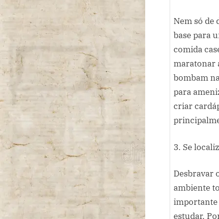
Nem só de d
base para 
comida case
maratonar a
bombam nas 
para ameniz
criar cardá
principalm
3. Se locali
Desbravar 
ambiente to
importante 
estudar. Po