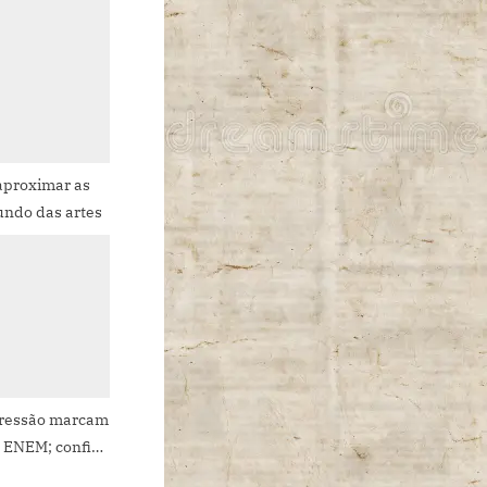
aproximar as
undo das artes
pressão marcam
 ENEM; confira
ma preparação