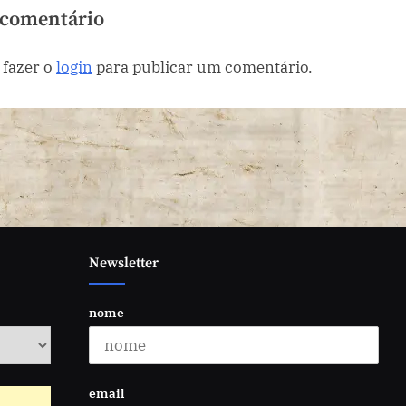
asa
efi
 comentário
 fazer o
login
para publicar um comentário.
Newsletter
nome
email