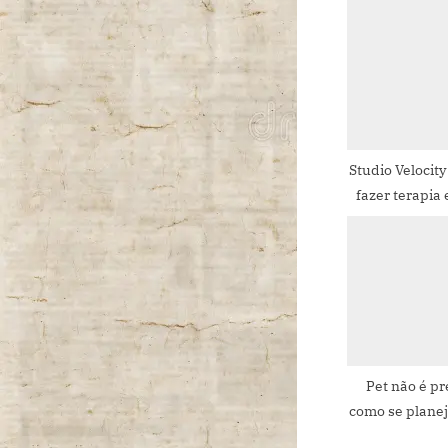
u
s
P
o
s
t
Studio Velocity
fazer terapi
:
Pet não é pr
como se planej
um animal de