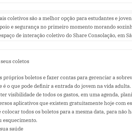
que
vão
morar
ais coletivos são a melhor opção para estudantes e jove
sozinhos
poio e segurança no primeiro momento morando sozinh
pela
spaço de interação coletivo do Share Consolação, em S
primeira
vez
em
 seus coletos
uma
nova
cidade
s próprios boletos e fazer contas para gerenciar a sobre
e é o que pode definir a entrada do jovem na vida adulta. 
ter visibilidade de todos os gastos, em uma agenda, plan
ersos aplicativos que existem gratuitamente hoje com est
é colocar todos os boletos para a mesma data, para não 
u esquecimento.
 sua saúde