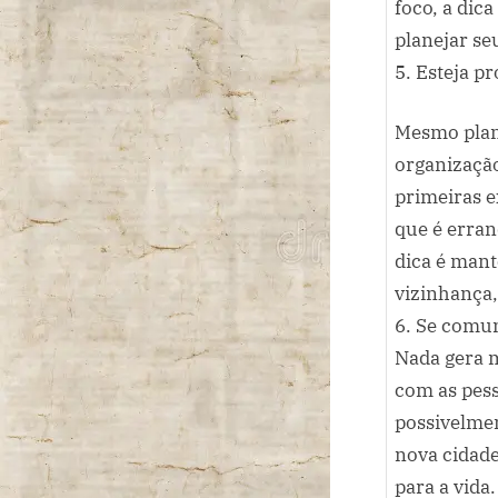
foco, a dic
planejar se
5. Esteja p
Mesmo plan
organização
primeiras e
que é erran
dica é mant
vizinhança,
6. Se comu
Nada gera m
com as pess
possivelme
nova cidade
para a vida.