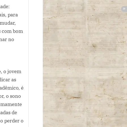
dade:
is, para
e mudar,
es com bom
onar no
, o jovem
icar as
adêmico, é
r, o sono
tremamente
nadas de
ão perder o