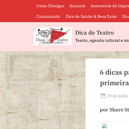
Skip
Como Divulgar
Anuncie
Assessoria de Impr
to
Comunicado
Dica de Saúde & Bem Estar
Dic
content
Dica de Teatro
Teatro, agenda cultural e mu
6 dicas 
primeira
Posted
29 de julho
on
por Share S