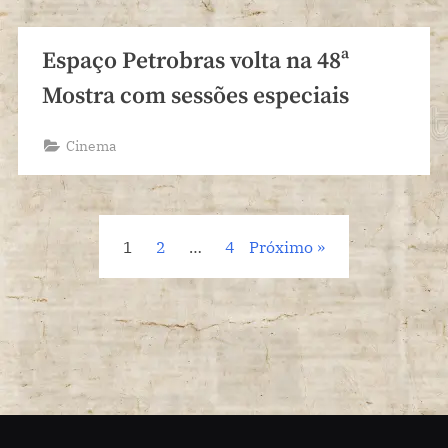
Espaço Petrobras volta na 48ª
Mostra com sessões especiais
Cinema
Paginação
1
2
…
4
Próximo
de
posts