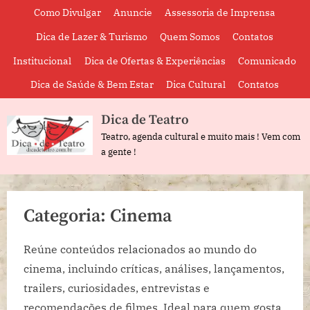
Skip
Como Divulgar
Anuncie
Assessoria de Imprensa
to
Dica de Lazer & Turismo
Quem Somos
Contatos
content
Institucional
Dica de Ofertas & Experiências
Comunicado
Dica de Saúde & Bem Estar
Dica Cultural
Contatos
Dica de Teatro
Teatro, agenda cultural e muito mais ! Vem com
a gente !
Categoria:
Cinema
Reúne conteúdos relacionados ao mundo do
cinema, incluindo críticas, análises, lançamentos,
trailers, curiosidades, entrevistas e
recomendações de filmes. Ideal para quem gosta