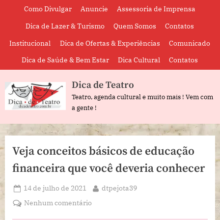
Skip
Como Divulgar
Anuncie
Assessoria de Imprensa
to
Dica de Lazer & Turismo
Quem Somos
Contatos
content
Institucional
Dica de Ofertas & Experiências
Comunicado
Dica de Saúde & Bem Estar
Dica Cultural
Contatos
Dica de Teatro
Teatro, agenda cultural e muito mais ! Vem com
a gente !
Veja conceitos básicos de educação
financeira que você deveria conhecer
Posted
By
14 de julho de 2021
dtpejota39
on
em
Nenhum comentário
Veja