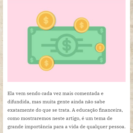
conceitos
básicos
de
educação
financeira
que
você
deveria
conhecer
Ela vem sendo cada vez mais comentada e
difundida, mas muita gente ainda não sabe
exatamente do que se trata. A educação financeira,
como mostraremos neste artigo, é um tema de
grande importância para a vida de qualquer pessoa.