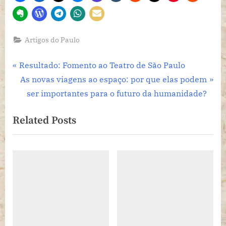
Artigos do Paulo
Navegação
P
Resultado: Fomento ao Teatro de São Paulo
r
N
As novas viagens ao espaço: por que elas podem
de
e
e
ser importantes para o futuro da humanidade?
Post
v
x
Related Posts
i
t
o
P
u
o
s
s
P
t
o
:
s
t