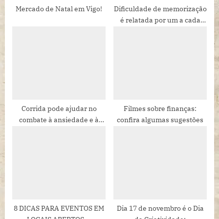
:
Mercado de Natal em Vigo!
Dificuldade de memorização
é relatada por um a cada
três pacientes que tiveram
internados por Covid-19 no
HSPE, afirma infectologista
Corrida pode ajudar no
Filmes sobre finanças:
combate à ansiedade e à
confira algumas sugestões
depressão
8 DICAS PARA EVENTOS EM
Dia 17 de novembro é o Dia