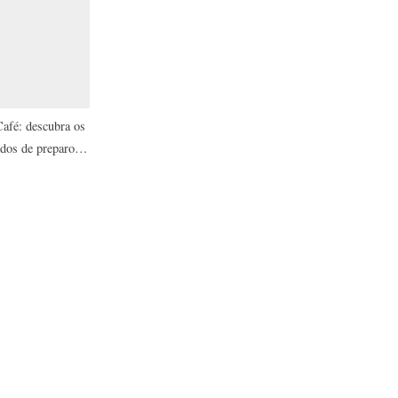
afé: descubra os
odos de preparo e
celebrar a data