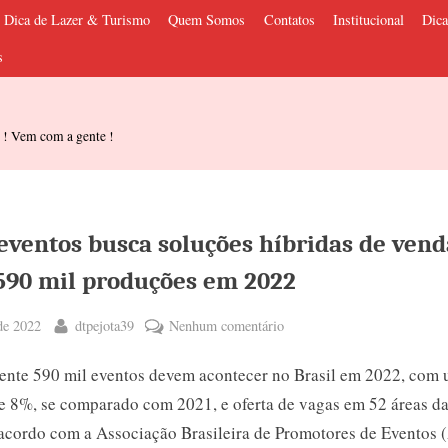
Dica de Lazer & Turismo
Quem Somos
Contatos
Institucional
Dica
s
s ! Vem com a gente !
 eventos busca soluções híbridas de vend
590 mil produções em 2022
By
em
de 2022
dtpejota39
Nenhum comentário
Setor
te 590 mil eventos devem acontecer no Brasil em 2022, com
de
eventos
e 8%, se comparado com 2021, e oferta de vagas em 52 áreas da
busca
 acordo com a Associação Brasileira de Promotores de Eventos 