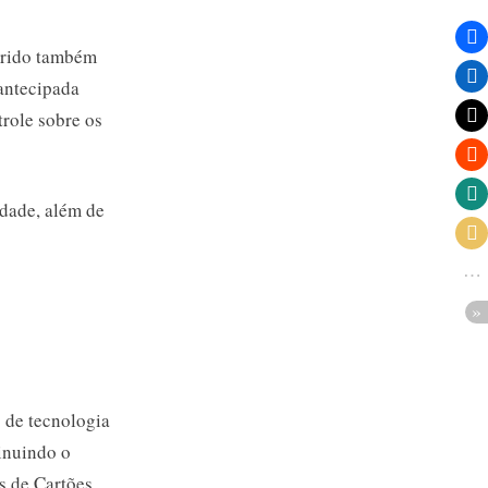
brido também
antecipada
trole sobre os
idade, além de
 de tecnologia
inuindo o
s de Cartões