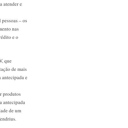
a atender e
 pessoas – os
umento nas
édito e o
V, que
tação de mais
a antecipada e
ir produtos
a antecipada
idade de um
endrius.