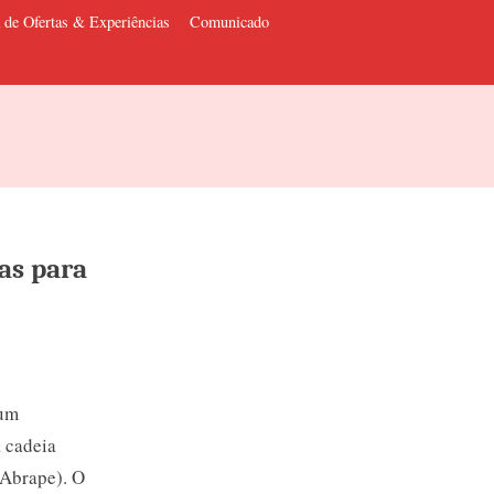
 de Ofertas & Experiências
Comunicado
as para
 um
 cadeia
(Abrape). O