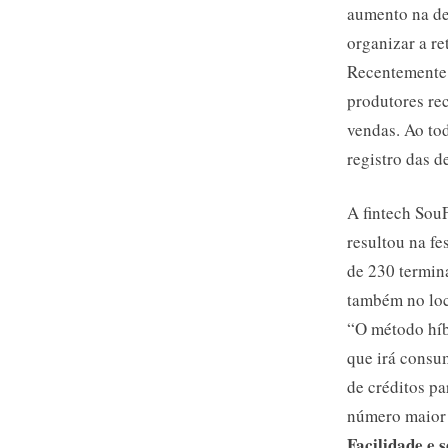
aumento na de
organizar a re
Recentemente,
produtores re
vendas. Ao to
registro das 
A fintech Sou
resultou na f
de 230 termin
também no loc
“O método híbr
que irá consu
de créditos pa
número maior 
Facilidade e 