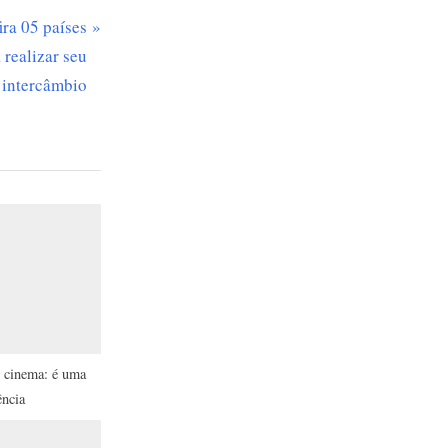
ra 05 países
realizar seu
intercâmbio
o cinema: é uma
ência