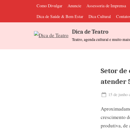
Skip
Como Divulgar
Anuncie
Assessoria de Imprensa
to
Dica de Saúde & Bem Estar
Dica Cultural
Contato
content
Dica de Teatro
Teatro, agenda cultural e muito mai
Setor de
atender 
Posted
15 de junho 
on
Aproximadamen
crescimento d
produtiva, de