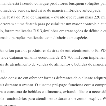
soluções
manda está fazendo com que produtores busquem soluções par
híbridas
tomada de vendas, inclusive de maneira híbrida e antecipada.
de
 na Festa do Peão de Cajamar, – evento que reuniu mais 220 mil
vendas
correram a uma fintech para possibilitar um maior controle e a
para
atender
do, foram realizadas R＄3,4milhões em transações de débito e cr
590
demais operações realizadas com dinheiro em espécie.
mil
produções
Fan criou para os produtores da área de entretenimento o FanPD
em
esta de Cajamar em uma economia de R＄700 mil com implemen
2022
ais de atendimento de vendas de alimentos e bebidas de maneir
al.
ido consiste em oferecer formas diferentes de o cliente adquir
mir durante o evento. O sistema pré-pago funciona com a compr
ra o consumo de bebidas e alimentos, evitando filas e a necess
de funcionários para atendimento durante o evento”, explica W
segurança