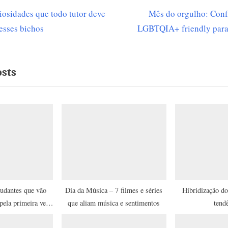
N
iosidades que todo tutor deve
Mês do orgulho: Confi
ção
e
esses bichos
LGBTQIA+ friendly para 
x
t
osts
P
o
s
t
:
tudantes que vão
Dia da Música – 7 filmes e séries
Hibridização d
pela primeira vez
que aliam música e sentimentos
tend
ova cidade