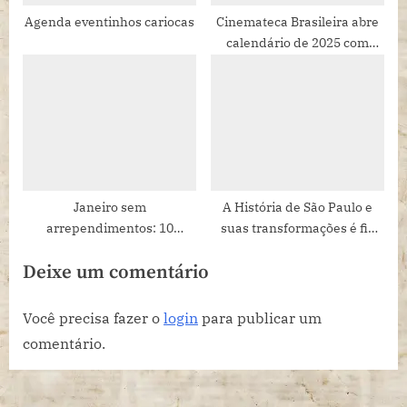
Agenda eventinhos cariocas
Cinemateca Brasileira abre
calendário de 2025 com
retrospectiva de Amácio
Mazzaropi
Janeiro sem
A História de São Paulo e
arrependimentos: 10
suas transformações é fio
passeios para começar bem
condutor para 27 atividades
Deixe um comentário
o ano
culturais gratuitas nesta
semana
Você precisa fazer o
login
para publicar um
comentário.