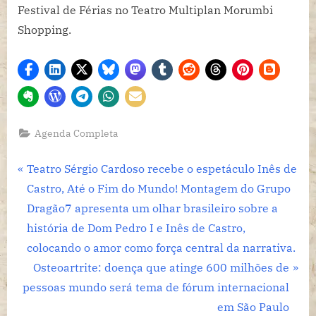
Agenda Completa
Navegação
P
Teatro Sérgio Cardoso recebe o espetáculo Inês de
r
Castro, Até o Fim do Mundo! Montagem do Grupo
de
e
Dragão7 apresenta um olhar brasileiro sobre a
Post
v
história de Dom Pedro I e Inês de Castro,
i
colocando o amor como força central da narrativa.
o
N
Osteoartrite: doença que atinge 600 milhões de
u
e
pessoas mundo será tema de fórum internacional
s
x
em São Paulo