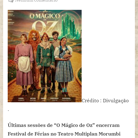
Últimas
sessões
de
“O
Mágico
de
Oz”
encerram
Festival
de
Férias
no
Teatro
Multiplan
Crédito : Divulgação
Morumbi
.
Shopping.
Últimas sessões de “O Mágico de Oz” encerram
Festival de Férias no Teatro Multiplan Morumbi