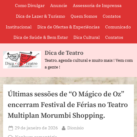
Skip
Como Divulgar
Anuncie
Assessoria de Imprensa
to
Dica de Lazer & Turismo
Quem Somos
Contatos
content
Institucional
Dica de Ofertas & Experiências
Comunicado
Dica de Saúde & Bem Estar
Dica Cultural
Contatos
Dica de Teatro
Teatro, agenda cultural e muito mais ! Vem com
a gente !
Últimas sessões de “O Mágico de Oz”
encerram Festival de Férias no Teatro
Multiplan Morumbi Shopping.
Posted
By
29 de janeiro de 2026
Dionísio
on
em
Nenhum comentário