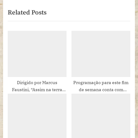
P
t
Related Posts
o
P
s
o
t
s
:
t
:
Dirigido por Marcus
Programação para este fim
Faustini, “Assim na terra
de semana conta com
como no céu” encerra
muitas peças teatrais e
temporada, dia 24 de maio,
opções de música
no Teatro Ipanema, com
sessões gratuitas