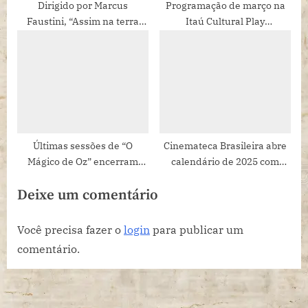
Dirigido por Marcus
Programação de março na
Faustini, “Assim na terra
Itaú Cultural Play
como no céu” encerra
homenageia Ziembinski com
temporada, dia 24 de maio,
a exibição de Zimba, de Joel
no Teatro Ipanema, com
Pizzini
sessões gratuitas
Últimas sessões de “O
Cinemateca Brasileira abre
Mágico de Oz” encerram
calendário de 2025 com
Festival de Férias no Teatro
retrospectiva de Amácio
Deixe um comentário
Multiplan Morumbi
Mazzaropi
Shopping.
Você precisa fazer o
login
para publicar um
comentário.