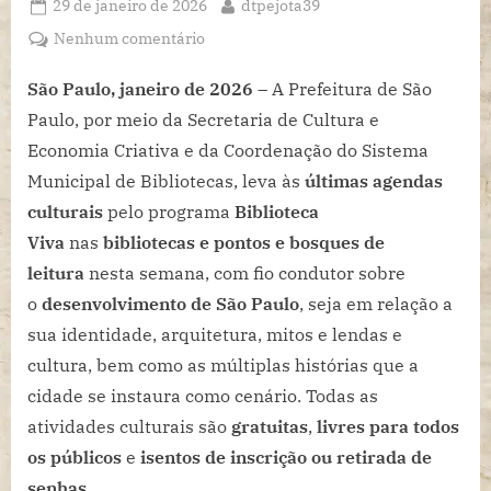
Posted
By
29 de janeiro de 2026
dtpejota39
on
em
Nenhum comentário
A
História
São Paulo, janeiro de 2026
– A Prefeitura de São
de
Paulo, por meio da Secretaria de Cultura e
São
Economia Criativa e da Coordenação do Sistema
Paulo
Municipal de Bibliotecas, leva às
últimas agendas
e
culturais
pelo programa
Biblioteca
suas
transformações
Viva
nas
bibliotecas e pontos e bosques de
é
leitura
nesta semana, com fio condutor sobre
fio
o
desenvolvimento de São Paulo
, seja em relação a
condutor
sua identidade, arquitetura, mitos e lendas e
para
cultura, bem como as múltiplas histórias que a
27
atividades
cidade se instaura como cenário. Todas as
culturais
atividades culturais são
gratuitas
,
livres para todos
gratuitas
os públicos
e
isentos de inscrição ou retirada de
nesta
senhas
.
semana