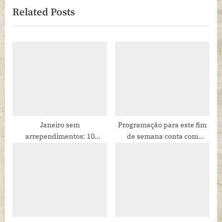
Related Posts
s
P
P
o
o
s
s
t
t
:
:
Janeiro sem
Programação para este fim
arrependimentos: 10
de semana conta com
passeios para começar bem
muitas peças teatrais e
o ano
opções de música