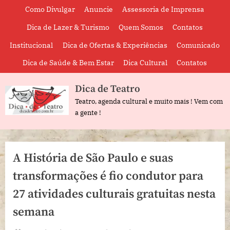
Skip
Como Divulgar
Anuncie
Assessoria de Imprensa
to
Dica de Lazer & Turismo
Quem Somos
Contatos
content
Institucional
Dica de Ofertas & Experiências
Comunicado
Dica de Saúde & Bem Estar
Dica Cultural
Contatos
Dica de Teatro
Teatro, agenda cultural e muito mais ! Vem com
a gente !
A História de São Paulo e suas
transformações é fio condutor para
27 atividades culturais gratuitas nesta
semana