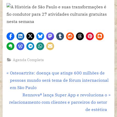
Agenda Completa
Navegação
P
Osteoartrite: doença que atinge 600 milhões de
r
pessoas mundo será tema de fórum internacional
de
e
em São Paulo
Post
v
N
Rennova® lança Super App e revoluciona o
i
e
relacionamento com clientes e parceiros do setor
o
x
de estética
u
t