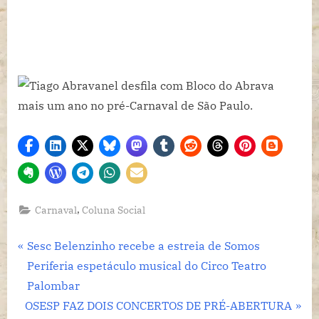
,
Carnaval
Coluna Social
Navegação
P
Sesc Belenzinho recebe a estreia de Somos
r
Periferia espetáculo musical do Circo Teatro
de
e
Palombar
Post
N
v
OSESP FAZ DOIS CONCERTOS DE PRÉ-ABERTURA