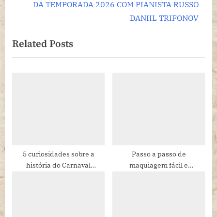
e
i
DA TEMPORADA 2026 COM PIANISTA RUSSO
x
o
DANIIL TRIFONOV
t
u
Related Posts
P
s
o
P
s
o
t
s
:
t
:
5 curiosidades sobre a
Passo a passo de
história do Carnaval
maquiagem fácil e
brasileiro que você
duradoura para cair na folia
(provavelmente) não sabia
neste Carnaval