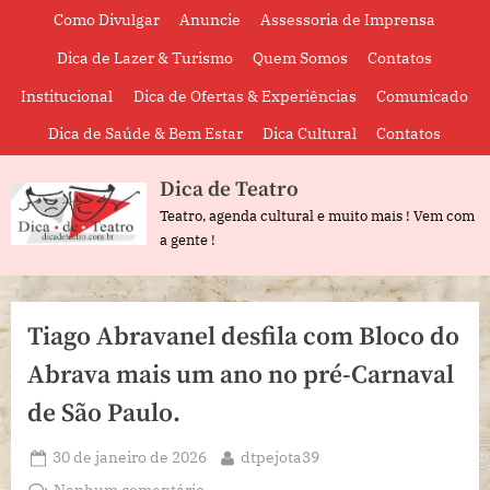
Skip
Como Divulgar
Anuncie
Assessoria de Imprensa
to
Dica de Lazer & Turismo
Quem Somos
Contatos
content
Institucional
Dica de Ofertas & Experiências
Comunicado
Dica de Saúde & Bem Estar
Dica Cultural
Contatos
Dica de Teatro
Teatro, agenda cultural e muito mais ! Vem com
a gente !
Tiago Abravanel desfila com Bloco do
Abrava mais um ano no pré-Carnaval
de São Paulo.
Posted
By
30 de janeiro de 2026
dtpejota39
on
em
Nenhum comentário