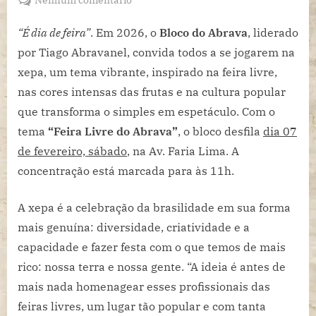
Tiago
Abravanel
“É dia de feira”
. Em 2026, o
Bloco do Abrava
, liderado
desfila
por Tiago Abravanel, convida todos a se jogarem na
com
xepa, um tema vibrante, inspirado na feira livre,
Bloco
nas cores intensas das frutas e na cultura popular
do
que transforma o simples em espetáculo. Com o
Abrava
mais
tema
“Feira Livre do Abrava”
, o bloco desfila
dia 07
um
de fevereiro, sábado
, na Av. Faria Lima. A
ano
concentração está marcada para às 11h.
no
pré-
A xepa é a celebração da brasilidade em sua forma
Carnaval
de
mais genuína: diversidade, criatividade e a
São
capacidade e fazer festa com o que temos de mais
Paulo.
rico: nossa terra e nossa gente. “A ideia é antes de
mais nada homenagear esses profissionais das
feiras livres, um lugar tão popular e com tanta