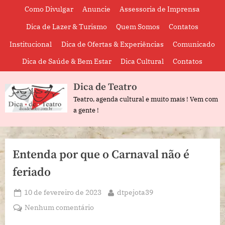
Skip
Como Divulgar
Anuncie
Assessoria de Imprensa
to
Dica de Lazer & Turismo
Quem Somos
Contatos
content
Institucional
Dica de Ofertas & Experiências
Comunicado
Dica de Saúde & Bem Estar
Dica Cultural
Contatos
Dica de Teatro
Teatro, agenda cultural e muito mais ! Vem com
a gente !
Entenda por que o Carnaval não é
feriado
Posted
By
10 de fevereiro de 2023
dtpejota39
on
em
Nenhum comentário
Entenda