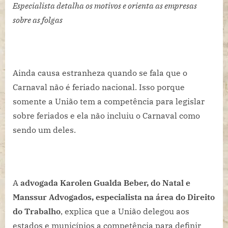
por
Especialista detalha os motivos e orienta as empresas
que
sobre as folgas
o
Carnaval
não
é
Ainda causa estranheza quando se fala que o
feriado
Carnaval não é feriado nacional. Isso porque
somente a União tem a competência para legislar
sobre feriados e ela não incluiu o Carnaval como
sendo um deles.
A
advogada Karolen Gualda Beber, do Natal e
Manssur Advogados, especialista na área do Direito
do Trabalho
, explica que a União delegou aos
estados e municípios a competência para definir