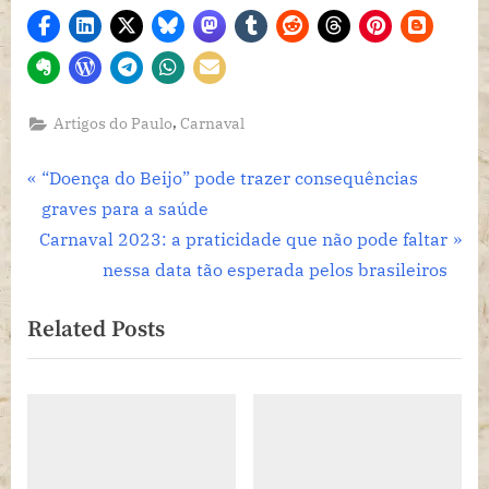
,
Artigos do Paulo
Carnaval
Navegação
P
“Doença do Beijo” pode trazer consequências
r
graves para a saúde
de
N
e
Carnaval 2023: a praticidade que não pode faltar
Post
e
v
nessa data tão esperada pelos brasileiros
x
i
Related Posts
t
o
P
u
o
s
s
P
t
o
:
s