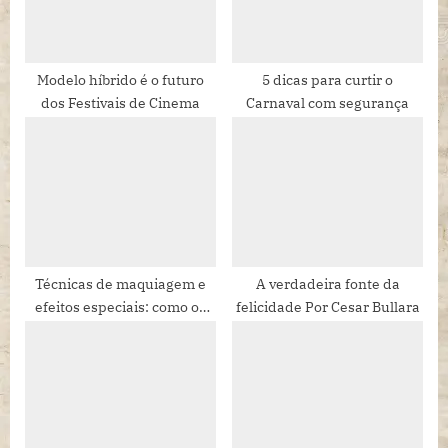
t
:
Modelo híbrido é o futuro
5 dicas para curtir o
dos Festivais de Cinema
Carnaval com segurança
Técnicas de maquiagem e
A verdadeira fonte da
efeitos especiais: como os
felicidade Por Cesar Bullara
atores são envelhecidos em
filmes