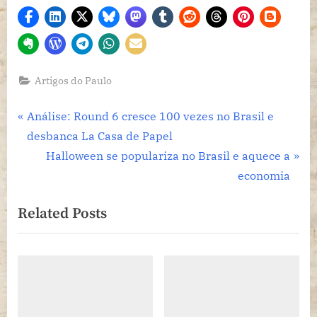
Artigos do Paulo
Navegação
P
Análise: Round 6 cresce 100 vezes no Brasil e
r
desbanca La Casa de Papel
de
e
N
Halloween se populariza no Brasil e aquece a
Post
v
e
economia
i
x
Related Posts
o
t
u
P
s
o
P
s
o
t
s
: