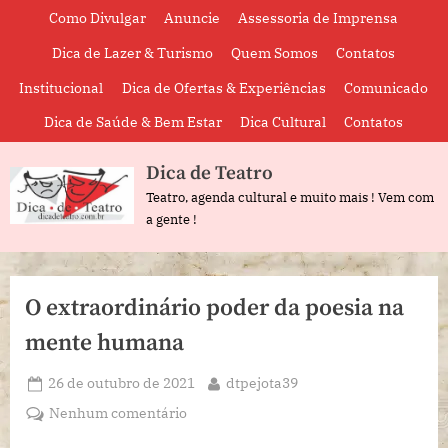
Skip
Como Divulgar
Anuncie
Assessoria de Imprensa
to
Dica de Lazer & Turismo
Quem Somos
Contatos
content
Institucional
Dica de Ofertas & Experiências
Comunicado
Dica de Saúde & Bem Estar
Dica Cultural
Contatos
Dica de Teatro
Teatro, agenda cultural e muito mais ! Vem com
a gente !
O extraordinário poder da poesia na
mente humana
Posted
By
26 de outubro de 2021
dtpejota39
on
em
Nenhum comentário
O