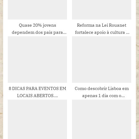
t
:
Quase 20% jovens
Reforma na Lei Rouanet
dependem dos pais para
fortalece apoio à cultura e
fazer entrevistas de
gera impacto positivo na
emprego
sociedade
8 DICAS PARA EVENTOS EM
Como descobrir Lisboa em
LOCAIS ABERTOS….
apenas 1 dia com o
influenciador João Sobral