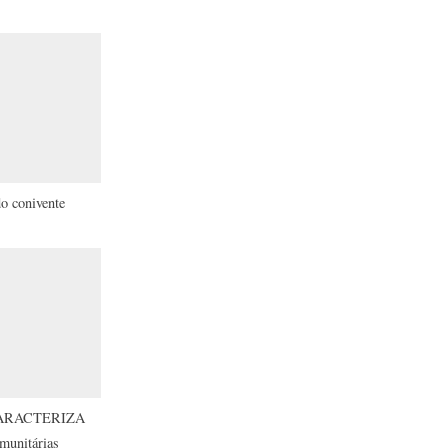
do conivente
CARACTERIZA
munitárias