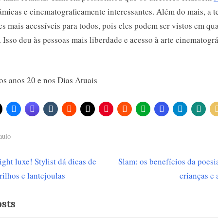
micas e cinematograficamente interessantes. Além do mais, a t
es mais acessíveis para todos, pois eles podem ser vistos em qua
 Isso deu às pessoas mais liberdade e acesso à arte cinematográ
aulo
N
ght luxe! Stylist dá dicas de
Slam: os benefícios da poesi
ção
e
ilhos e lantejoulas
crianças e
x
osts
t
P