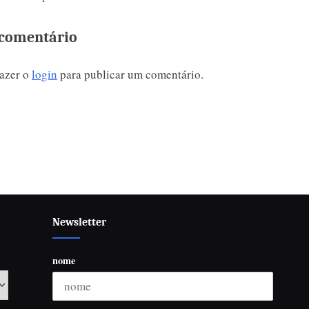
da sua quarta
do mundo
 na Netflix
comentário
fazer o
login
para publicar um comentário.
Newsletter
nome