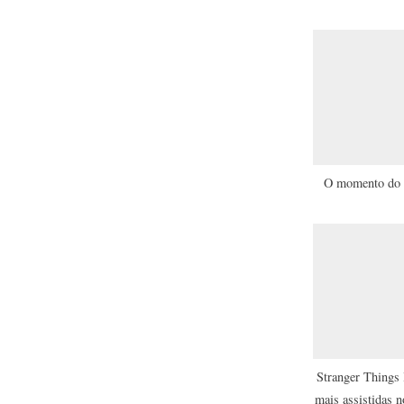
o
u
s
P
o
s
t
O momento do A
:
Stranger Things l
mais assistidas n