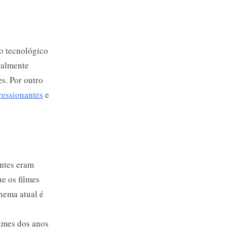
o tecnológico
ralmente
es. Por outro
ressionantes
e
antes eram
e os filmes
nema atual é
lmes dos anos