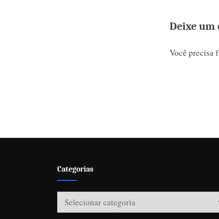
lançamento 
temporada,
Deixe um 
Você precisa 
Categorias
Categorias