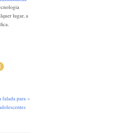
ecnologia
lquer lugar, a
fica.
a falada para
 adolescentes