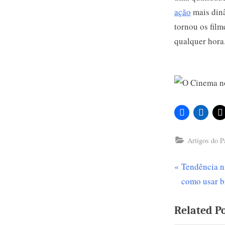
ação
mais dinâ
tornou os film
qualquer hora.
Artigos do P
P
Tendência ni
Navega
r
como usar br
de
e
Related P
v
Post
i