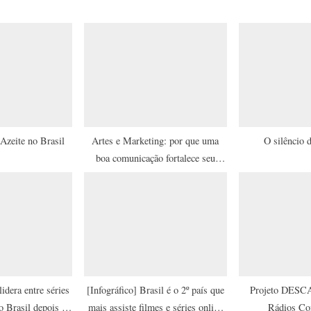
o
s
t
:
zeite no Brasil
Artes e Marketing: por que uma
O silêncio 
boa comunicação fortalece seu
projeto cultural?
idera entre séries
[Infográfico] Brasil é o 2º país que
Projeto DES
o Brasil depois do
mais assiste filmes e séries online
Rádios Co