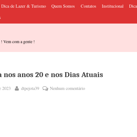
Dica de Lazer & Turismo
Quem Somos
Contatos
Institucional
Dica
s
s ! Vem com a gente !
 nos anos 20 e nos Dias Atuais
By
em
e 2023
dtpejota39
Nenhum comentário
O
Cinema
nos
anos
20
e