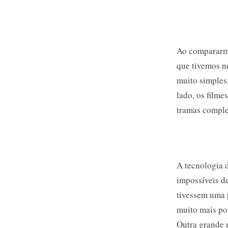
Ao compararmo
que tivemos ne
muito simples,
lado, os film
tramas comple
A tecnologia d
impossíveis d
tivessem uma 
muito mais po
Outra grande 