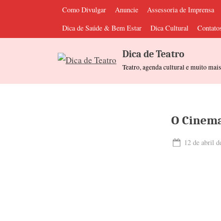
Skip
Como Divulgar
Anuncie
Assessoria de Imprensa
to
Dica de Saúde & Bem Estar
Dica Cultural
Contato
content
Dica de Teatro
Teatro, agenda cultural e muito mai
O Cinema
Posted
12 de abril d
on