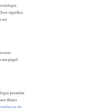
ecnologia
Isso significa
 ser
pessoas
em um papel
logia permitiu
 aos filmes
equências de