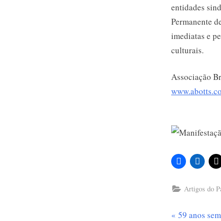
entidades sind
Permanente de
imediatas e p
culturais.
Associação Br
www.abotts.c
Artigos do P
P
59 anos se
Navega