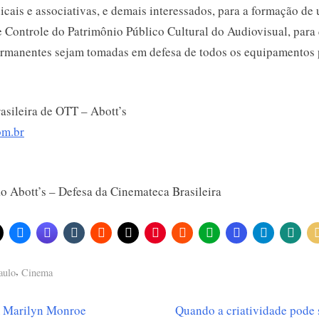
icais e associativas, e demais interessados, para a formação d
 Controle do Patrimônio Público Cultural do Audiovisual, para
ermanentes sejam tomadas em defesa de todos os equipamentos 
asileira de OTT – Abott’s
om.br
,
aulo
Cinema
N
m Marilyn Monroe
Quando a criatividade pode 
ção