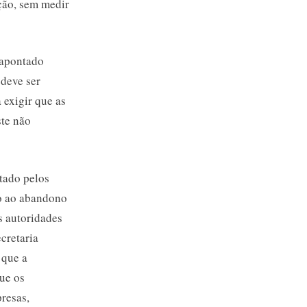
ção, sem medir
 apontado
deve ser
exigir que as
ste não
ntado pelos
io ao abandono
s autoridades
cretaria
 que a
que os
presas,