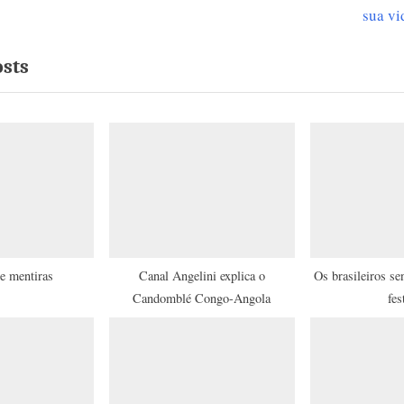
e
sua vi
x
osts
t
P
o
s
t
:
e mentiras
Canal Angelini explica o
Os brasileiros s
Candomblé Congo-Angola
fes