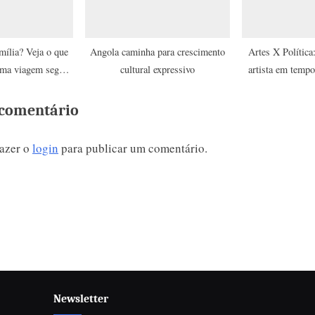
mília? Veja o que
Angola caminha para crescimento
Artes X Política
uma viagem segura
cultural expressivo
artista em tempo
crianças
política e 
comentário
fazer o
login
para publicar um comentário.
Newsletter