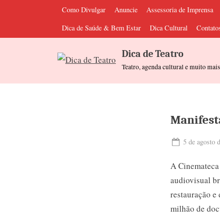
Skip
Como Divulgar
Anuncie
Assessoria de Imprensa
to
Dica de Saúde & Bem Estar
Dica Cultural
Contato
content
Dica de Teatro
Teatro, agenda cultural e muito mai
Manifest
Posted
5 de agosto 
on
A Cinemateca 
audiovisual br
restauração e 
milhão de doc