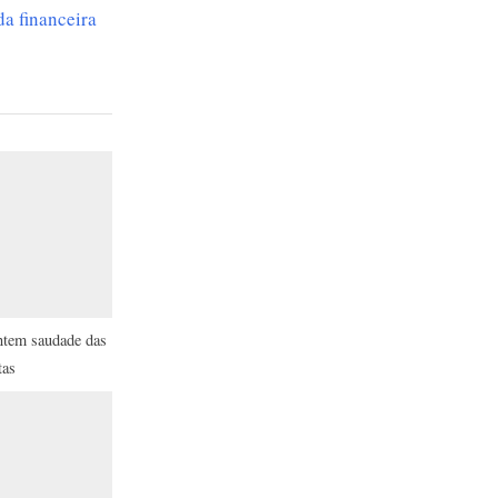
da financeira
entem saudade das
tas