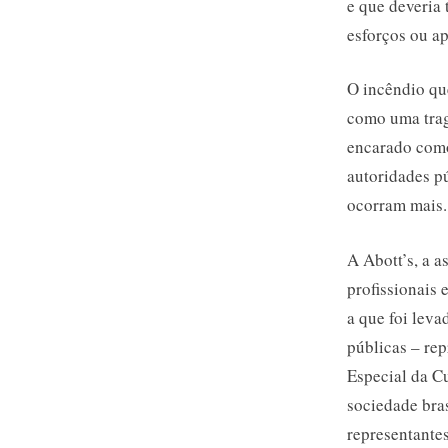
e que deveria
esforços ou a
O incêndio qu
como uma trag
encarado como
autoridades p
ocorram mais.
A Abott’s, a a
profissionais
a que foi leva
públicas – rep
Especial da C
sociedade bras
representantes