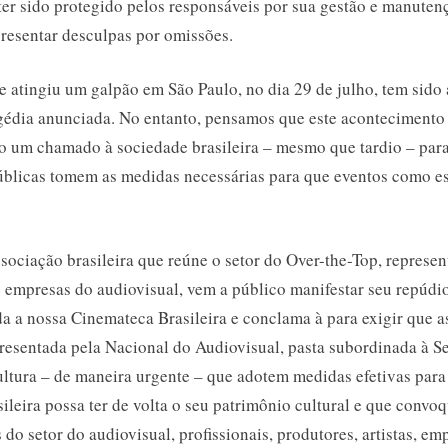
 ter sido protegido pelos responsáveis por sua gestão e manuten
Brasileira
presentar desculpas por omissões.
e atingiu um galpão em São Paulo, no dia 29 de julho, tem sido
édia anunciada. No entanto, pensamos que este acontecimento 
 um chamado à sociedade brasileira – mesmo que tardio – para 
úblicas tomem as medidas necessárias para que eventos como e
ssociação brasileira que reúne o setor do Over-the-Top, represe
 e empresas do audiovisual, vem a público manifestar seu repúd
da a nossa Cinemateca Brasileira e conclama à para exigir que a
resentada pela Nacional do Audiovisual, pasta subordinada à Se
ultura – de maneira urgente – que adotem medidas efetivas para
ileira possa ter de volta o seu patrimônio cultural e que convo
 do setor do audiovisual, profissionais, produtores, artistas, em