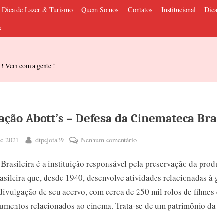
Dica de Lazer & Turismo
Quem Somos
Contatos
Institucional
Dica
s
s ! Vem com a gente !
ação Abott’s – Defesa da Cinemateca Bra
By
em
de 2021
dtpejota39
Nenhum comentário
Manifestação
Brasileira é a instituição responsável pela preservação da pro
Abott’s
–
asileira que, desde 1940, desenvolve atividades relacionadas à 
Defesa
divulgação de seu acervo, com cerca de 250 mil rolos de filmes
da
umentos relacionados ao cinema. Trata-se de um patrimônio da 
Cinemateca