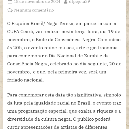
Posted
By
18 de novembro de 2024
dtpejota39
on
em
Nenhum comentário
Esquina
Brasil/Nega
O Esquina Brasil/ Nega Teresa, em parceria com a
Teresa
CUFA Ceará, vai realizar nesta terça-feira, dia 19 de
promovem
novembro, o Baile da Consciência Negra. Com início
nesta
às 20h, o evento reúne música, arte e gastronomia
terça-
para comemorar o Dia Nacional de Zumbi e da
feira
(19/11)
Consciência Negra, celebrado no dia seguinte, 20 de
o
novembro, e que, pela primeira vez, será um
Baile
feriado nacional.
da
Consciência
Para comemorar esta data tão significativa, símbolo
Negra
para
da luta pela igualdade racial no Brasil, o evento traz
celebrar
uma programação especial, que exalta a riqueza e a
a
diversidade da cultura negra. O público poderá
cultura
curtir apresentações de artistas de diferentes
e