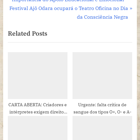
de
N
e
Festival Ajô Odara ocupará o Teatro Oficina no Dia
Post
e
v
da Consciência Negra
x
i
Related Posts
t
o
P
u
o
s
s
P
t
o
:
s
t
:
CARTA ABERTA: Criadores e
Urgente: falta crítica de
intérpretes exigem direitos
sangue dos tipos O+, O- e A-
frente à proliferação da IA