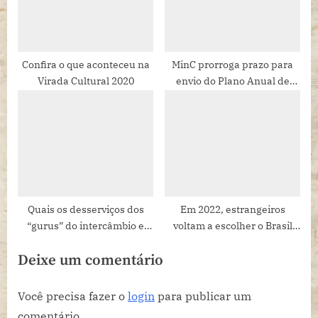
Confira o que aconteceu na
MinC prorroga prazo para
Virada Cultural 2020
envio do Plano Anual de
Aplicação de Recursos da
PNAB
Quais os desserviços dos
Em 2022, estrangeiros
“gurus” do intercâmbio e
voltam a escolher o Brasil
suas mentorias gratuitas no
como destino para
Deixe um comentário
Instagram?
programas de intercâmbio
Você precisa fazer o
login
para publicar um
comentário.