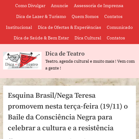
Skip
Como Divulgar
Anuncie
Assessoria de Imprensa
to
Dica de Lazer & Turismo
Quem Somos
Contatos
content
Institucional
Dica de Ofertas & Experiências
Comunicado
Dica de Saúde & Bem Estar
Dica Cultural
Contatos
Dica de Teatro
Teatro, agenda cultural e muito mais ! Vem com
a gente !
Esquina Brasil/Nega Teresa
promovem nesta terça-feira (19/11) o
Baile da Consciência Negra para
celebrar a cultura e a resistência