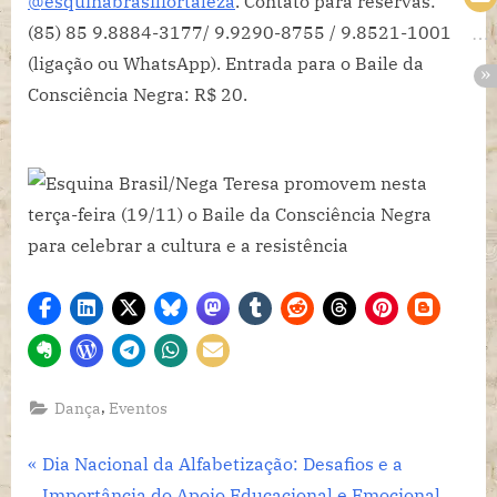
@esquinabrasilfortaleza
. Contato para reservas:
(85) 85 9.8884-3177/ 9.9290-8755 / 9.8521-1001
(ligação ou WhatsApp). Entrada para o Baile da
Consciência Negra: R$ 20.
,
Dança
Eventos
Navegação
P
Dia Nacional da Alfabetização: Desafios e a
r
Importância do Apoio Educacional e Emocional