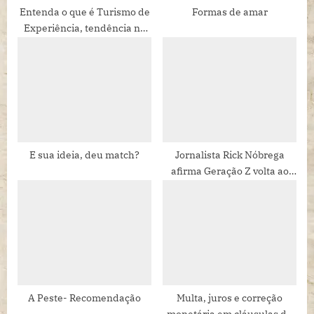
:
Entenda o que é Turismo de
Formas de amar
Experiência, tendência no
setor
E sua ideia, deu match?
Jornalista Rick Nóbrega
afirma Geração Z volta ao
armário devido ao aumento
de violência contra jovens
LGBTQIA+
A Peste- Recomendação
Multa, juros e correção
monetária em cláusulas de