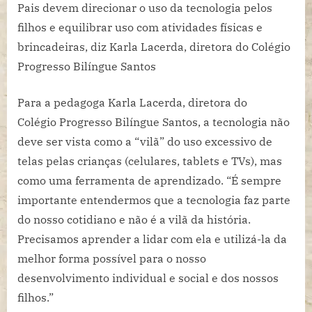
não
Pais devem direcionar o uso da tecnologia pelos
é
filhos e equilibrar uso com atividades físicas e
a
brincadeiras, diz Karla Lacerda, diretora do Colégio
“vilã”
Progresso Bilíngue Santos
da
exposição
Para a pedagoga Karla Lacerda, diretora do
excessiva
de
Colégio Progresso Bilíngue Santos, a tecnologia não
telas
deve ser vista como a “vilã” do uso excessivo de
pelas
telas pelas crianças (celulares, tablets e TVs), mas
crianças
como uma ferramenta de aprendizado. “É sempre
importante entendermos que a tecnologia faz parte
do nosso cotidiano e não é a vilã da história.
Precisamos aprender a lidar com ela e utilizá-la da
melhor forma possível para o nosso
desenvolvimento individual e social e dos nossos
filhos.”