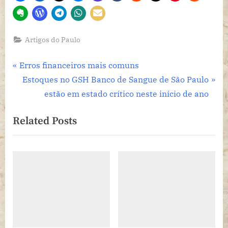
Artigos do Paulo
Navegação
P
Erros financeiros mais comuns
r
N
Estoques no GSH Banco de Sangue de São Paulo
de
e
e
estão em estado crítico neste início de ano
Post
v
x
Related Posts
i
t
o
P
u
o
s
s
P
t
o
:
s
t