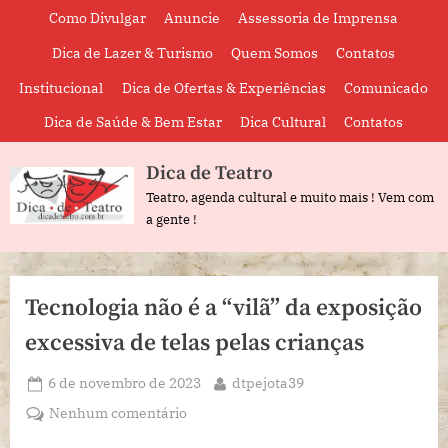
Skip
Como Divulgar
Anuncie
Assessoria de Imprensa
to
Dica de Lazer & Turismo
Quem Somos
Contatos
content
Institucional
Dica de Ofertas & Experiências
Comunicado
Dica de Saúde & Bem Estar
Dica Cultural
Contatos
Dica de Teatro
Teatro, agenda cultural e muito mais ! Vem com
a gente !
Tecnologia não é a “vilã” da exposição
excessiva de telas pelas crianças
Posted
By
6 de novembro de 2023
dtpejota39
on
em
Nenhum comentário
Tecnologia