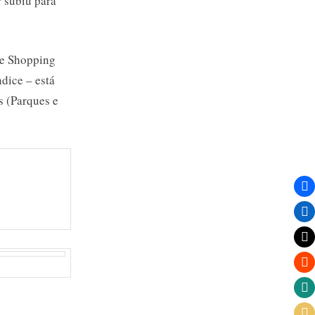
 subiu para
de Shopping
dice – está
s (Parques e