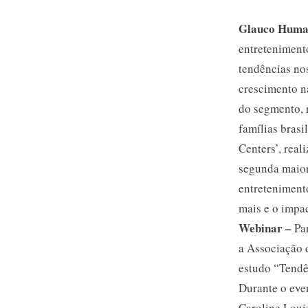
Glauco Huma
entreteniment
tendências no
crescimento n
do segmento, 
famílias bras
Centers’, rea
segunda maior
entreteniment
mais e o impa
Webinar
–
Pa
a Associação 
estudo “Tendê
Durante o eve
Caroline Loui