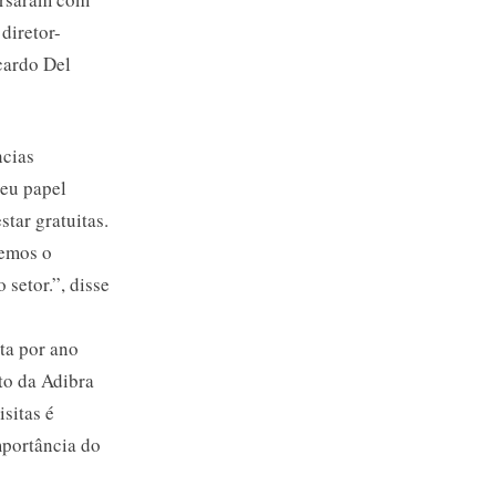
diretor-
cardo Del
ncias
seu papel
tar gratuitas.
vemos o
 setor.”, disse
ta por ano
to da Adibra
sitas é
mportância do