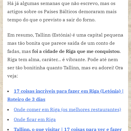
aos
Há já algumas semanas que não escrevo, mas os
Países
artigos sobre os Países Bálticos demoraram mais
Bálticos
tempo do que o previsto a sair do forno.
(e
outras
Em resumo, Tallinn (Estónia) é uma capital pequena
sugestões
mas tão bonita que parece saída de um conto de
de
verão)
fadas, mas
foi a cidade de Riga que me conquistou
.
Riga tem alma, caráter… é vibrante. Pode até nem
ser tão bonitinha quanto Tallinn, mas eu adorei! Ora
veja:
17 coisas incríveis para fazer em Riga (Letónia) |
Roteiro de 3 dias
Onde comer em Riga (os melhores restaurantes)
Onde ficar em Riga
Tallinn, o que visitar | 17 coisas para ver e fazer