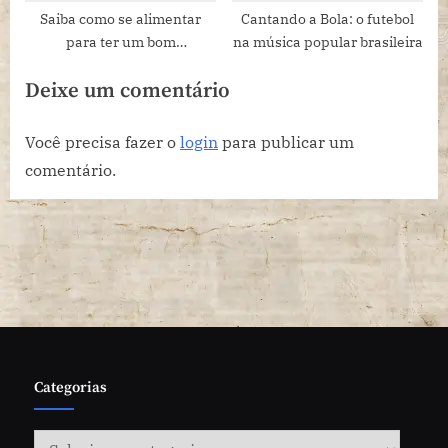
Saiba como se alimentar
Cantando a Bola: o futebol
para ter um bom
na música popular brasileira
desempenho nas provas e
Deixe um comentário
no vestibular
Você precisa fazer o
login
para publicar um
comentário.
Categorias
Categorias