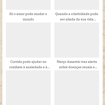
s
t
:
Só o amor pode mudar o
Quando a criatividade pode
mundo
ser aliada da sua vida
financeira
Corrida pode ajudar no
Março Amarelo traz alerta
combate à ansiedade e à
sobre doenças renais e
depressão
urinárias em gatos e cães