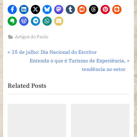
Artigos do Paulo
Navegação
P
25 de julho: Dia Nacional do Escritor
r
N
Entenda o que é Turismo de Experiência,
de
e
e
tendência no setor
Post
v
x
Related Posts
i
t
o
P
u
o
s
s
P
t
o
: