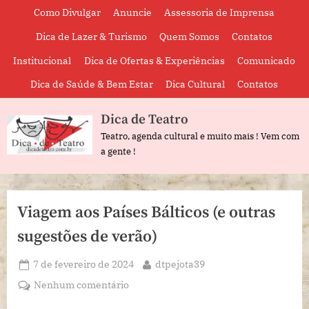
Skip
Como Divulgar
Anuncie
Assessoria de Imprensa
to
Dica de Lazer & Turismo
Quem Somos
Contatos
content
Institucional
Dica de Ofertas & Experiências
Comunicado
Dica de Saúde & Bem Estar
Dica Cultural
Contatos
Dica de Teatro
Teatro, agenda cultural e muito mais ! Vem com
a gente !
Viagem aos Países Bálticos (e outras
sugestões de verão)
Posted
By
7 de fevereiro de 2024
dtpejota39
on
em
Nenhum comentário
Viagem