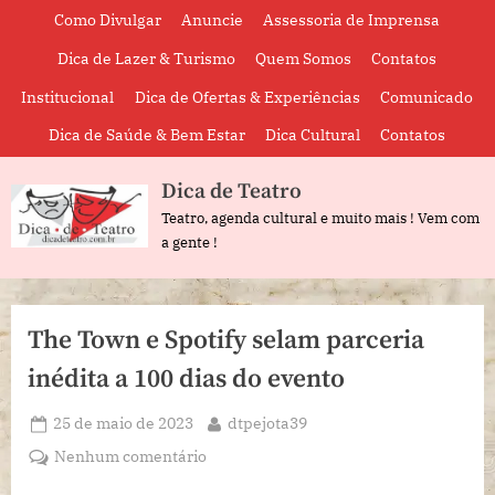
Skip
Como Divulgar
Anuncie
Assessoria de Imprensa
to
Dica de Lazer & Turismo
Quem Somos
Contatos
content
Institucional
Dica de Ofertas & Experiências
Comunicado
Dica de Saúde & Bem Estar
Dica Cultural
Contatos
Dica de Teatro
Teatro, agenda cultural e muito mais ! Vem com
a gente !
The Town e Spotify selam parceria
inédita a 100 dias do evento
Posted
By
25 de maio de 2023
dtpejota39
on
em
Nenhum comentário
The