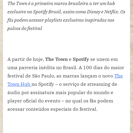
Town
The Town é a primeira marca brasileira a ter um hub
e
exclusivo no Spotify Brasil, assim como Disney e Netflix. Os
Spotify
fãs podem acessar playlists exclusivas inspiradas nos
selam
palcos do festival
parceria
inédita
a
100
dias
A partir de hoje,
The Town
e
Spotify
se unem em
do
uma parceria inédita no Brasil. A 100 dias do maior
evento
festival de São Paulo, as marcas lançam o novo
The
Town Hub
no Spotify – o serviço de streaming de
áudio por assinatura mais popular do mundo e
player oficial do evento – no qual os fãs podem
acessar conteúdos especiais do festival.