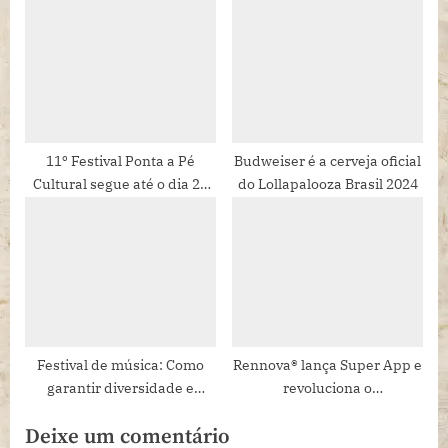
novo palco com 13 artistas
baianos
11º Festival Ponta a Pé
Budweiser é a cerveja oficial
Cultural segue até o dia 24
do Lollapalooza Brasil 2024
de abril com atividades
gratuitas
Festival de música: Como
Rennova® lança Super App e
garantir diversidade e
revoluciona o
inclusão nos grandes
relacionamento com clientes
Deixe um comentário
eventos?
e parceiros do setor de