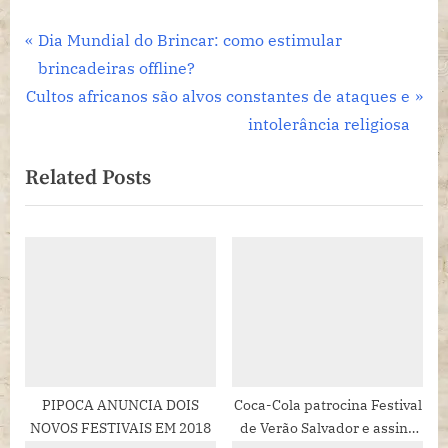
Navegação
P
Dia Mundial do Brincar: como estimular
r
brincadeiras offline?
de
N
e
Cultos africanos são alvos constantes de ataques e
Post
e
v
intolerância religiosa
x
i
Related Posts
t
o
P
u
o
s
s
P
t
o
:
s
t
:
PIPOCA ANUNCIA DOIS
Coca-Cola patrocina Festival
NOVOS FESTIVAIS EM 2018
de Verão Salvador e assina