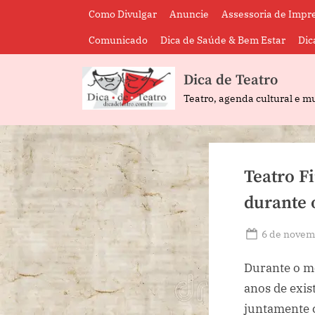
Skip
Como Divulgar
Anuncie
Assessoria de Impr
to
Comunicado
Dica de Saúde & Bem Estar
Dic
content
Dica de Teatro
Teatro, agenda cultural e mu
Teatro Fi
durante 
Posted
6 de novem
on
Durante o m
anos de exis
juntamente c