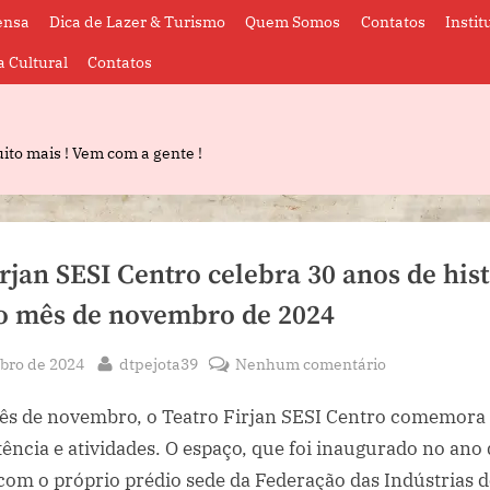
ensa
Dica de Lazer & Turismo
Quem Somos
Contatos
Instit
a Cultural
Contatos
ito mais ! Vem com a gente !
rjan SESI Centro celebra 30 anos de his
o mês de novembro de 2024
By
em
bro de 2024
dtpejota39
Nenhum comentário
Teatro
ês de novembro, o Teatro Firjan SESI Centro comemora 
Firjan
SESI
tência e atividades. O espaço, que foi inaugurado no ano
Centro
om o próprio prédio sede da Federação das Indústrias d