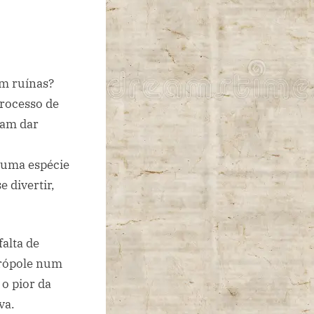
m ruínas?
processo de
cam dar
 numa espécie
 divertir,
falta de
trópole num
o pior da
va.