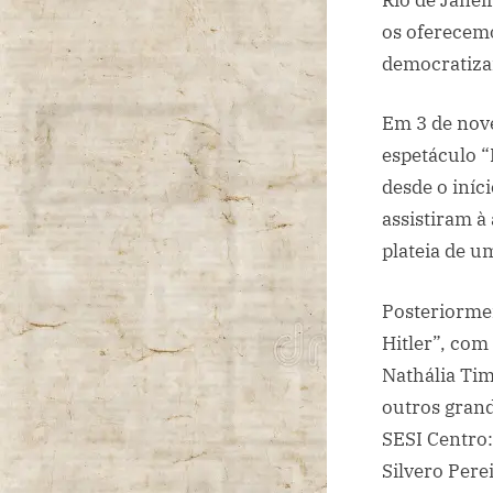
os oferecemo
democratizar
Em 3 de nov
espetáculo “
desde o iníc
assistiram à
plateia de um
Posteriorme
Hitler”, com
Nathália Tim
outros grand
SESI Centro:
Silvero Pere