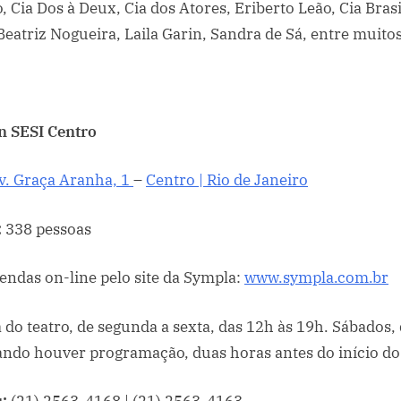
 Cia Dos à Deux, Cia dos Atores, Eriberto Leão, Cia Brasi
Beatriz Nogueira, Laila Garin, Sandra de Sá, entre muito
n SESI Centro
v. Graça Aranha, 1
–
Centro | Rio de Janeiro
:
338 pessoas
endas on-line pelo site da Sympla:
www.sympla.com.br
a do teatro, de segunda a sexta, das 12h às 19h. Sábados
ando houver programação, duas horas antes do início do