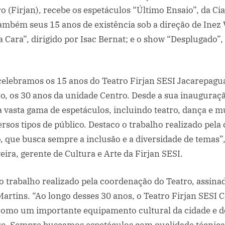
celebra
ro (Firjan), recebe os espetáculos “Último Ensaio”, da C
30
também seus 15 anos de existência sob a direção de Inez
anos
a Cara”, dirigido por Isac Bernat; e o show “Desplugado”,
de
história
durante
o
celebramos os 15 anos do Teatro Firjan SESI Jacarepaguá
mês
 os 30 anos da unidade Centro. Desde a sua inauguração
de
vasta gama de espetáculos, incluindo teatro, dança e m
novembro
ersos tipos de público. Destaco o trabalho realizado pela
de
, que busca sempre a inclusão e a diversidade de temas
2024
eira, gerente de Cultura e Arte da Firjan SESI.
a o trabalho realizado pela coordenação do Teatro, assina
artins. “Ao longo desses 30 anos, o Teatro Firjan SESI C
como um importante equipamento cultural da cidade e d
ro. Sempre buscamos espetáculos com qualidade técnica e