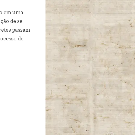
eso em uma
nção de se
pretes passam
rocesso de