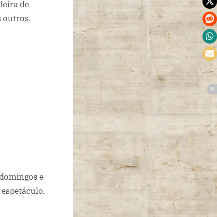
leira de
s outros.
, domingos e
 espetáculo.