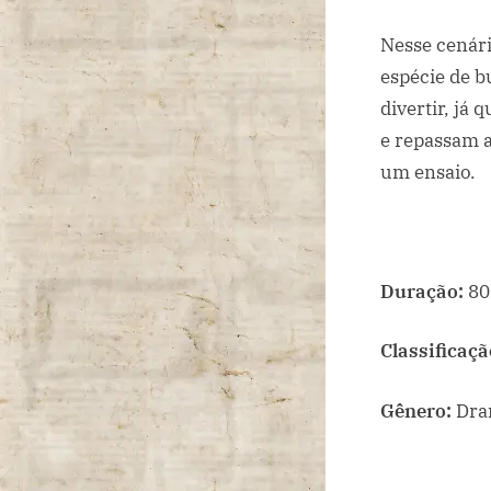
Nesse cenári
espécie de b
divertir, já
e repassam a
um ensaio.
Duração:
80
Classificaçã
Gênero:
Dr