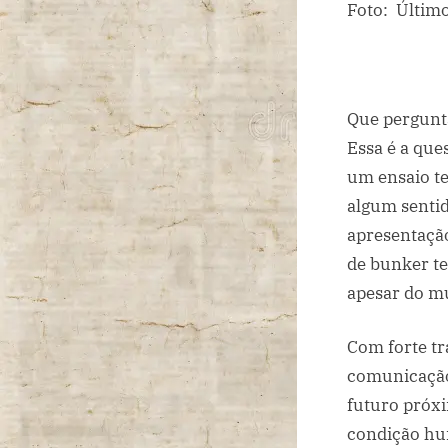
Foto: Últim
Que pergunt
Essa é a que
um ensaio te
algum sentid
apresentação
de bunker te
apesar do mu
Com forte tr
comunicação
futuro próxi
condição hum