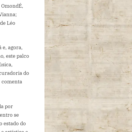
ia OmondÉ,
 Vianna;
 de Léo
 e, agora,
, este palco
úsica,
 curadoria do
”, comenta
da por
entro se
o estado do
 artística e