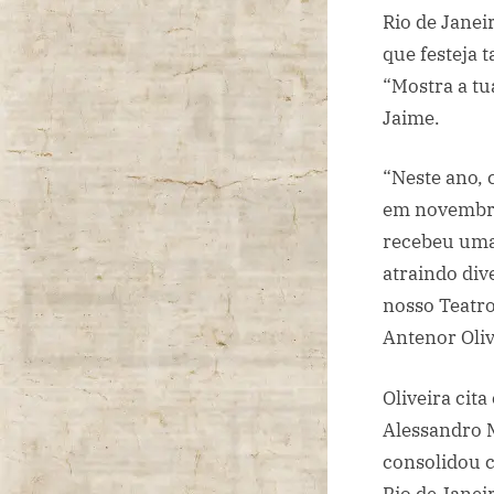
Rio de Janei
que festeja 
“Mostra a tu
Jaime.
“Neste ano, 
em novembro,
recebeu uma 
atraindo div
nosso Teatro
Antenor Oliv
Oliveira cit
Alessandro M
consolidou 
Rio de Janei