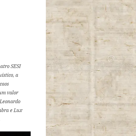
eatro SESI
ístico, a
caos
um valor
 Leonardo
imbra e Lux
.