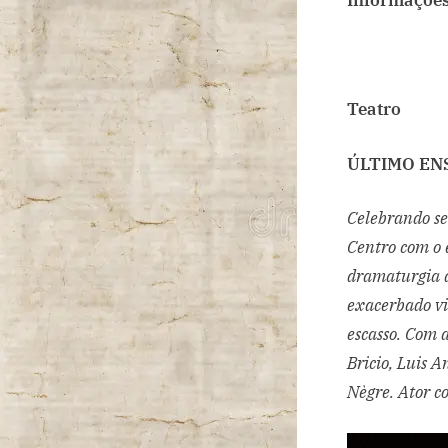
Informações
Teatro
ÚLTIMO EN
Celebrando se
Centro com o 
dramaturgia a
exacerbado v
escasso. Com 
Bricio, Luis 
Nègre. Ator c