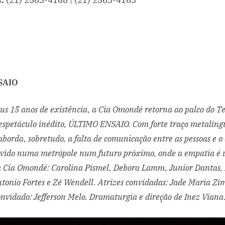
:
(21) 2563-4168 | (21) 2563-4163
SAIO
us 15 anos de existência, a Cia Omondé retorna ao palco do T
espetáculo inédito, ÚLTIMO ENSAIO. Com forte traço metalingu
borda, sobretudo, a falta de comunicação entre as pessoas e o 
ivido numa metrópole num futuro próximo, onde a empatia é 
a Cia Omondé: Carolina Pismel, Debora Lamm, Junior Dantas,
Antonio Fortes e Zé Wendell. Atrizes convidadas: Jade Maria Z
onvidado: Jefferson Melo. Dramaturgia e direção de Inez Viana