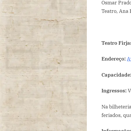
Osmar Prado,
Teatro, Ana 
Teatro Firja
Endereço:
A
Capacidade
Ingressos:
V
Na bilheteri
feriados, qu