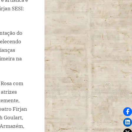
irjan SESI:
ntação do
belecendo
rianças
rimeira na
 Rosa com
 atrizes
ntemente,
eatro Firjan
h Goulart,
ia Armazém,