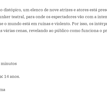
o distópico, um elenco de nove atrizes e atores está pr
unker teatral, para onde os espectadores vão com a inte
 que o mundo está em ruínas e violento. Por isso, os intér
s várias cenas, revelando ao público como funciona o p
 minutos
o:
14 anos.
ama