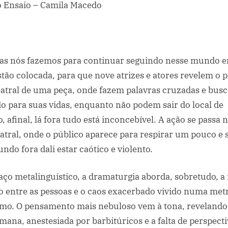
o Ensaio – Camila Macedo
as nós fazemos para continuar seguindo nesse mundo e
stão colocada, para que nove atrizes e atores revelem o 
atral de uma peça, onde fazem palavras cruzadas e bus
o para suas vidas, enquanto não podem sair do local de
, afinal, lá fora tudo está inconcebível. A ação se passa
atral, onde o público aparece para respirar um pouco e se
ndo fora dali estar caótico e violento.
aço metalinguístico, a dramaturgia aborda, sobretudo, a 
 entre as pessoas e o caos exacerbado vivido numa me
mo. O pensamento mais nebuloso vem à tona, revelando 
ana, anestesiada por barbitúricos e a falta de perspecti