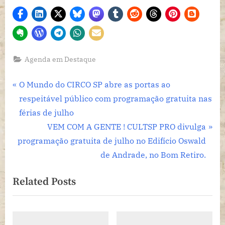
Agenda em Destaque
Navegação
P
O Mundo do CIRCO SP abre as portas ao
r
respeitável público com programação gratuita nas
de
e
férias de julho
Post
v
N
VEM COM A GENTE ! CULTSP PRO divulga
i
e
programação gratuita de julho no Edifício Oswald
o
x
de Andrade, no Bom Retiro.
u
t
Related Posts
s
P
P
o
o
s
s
t