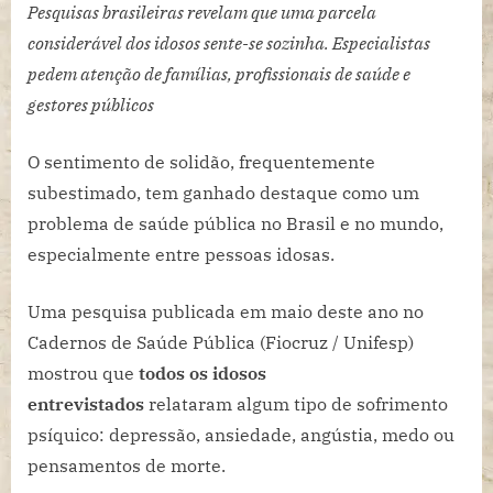
entre
Pesquisas brasileiras revelam que uma parcela
idosos
considerável dos idosos sente-se sozinha. Especialistas
se
pedem atenção de famílias, profissionais de saúde e
torna
gestores públicos
ALERTA
de
O sentimento de solidão, frequentemente
saúde
pública,
subestimado, tem ganhado destaque como um
apontam
problema de saúde pública no Brasil e no mundo,
estudos
especialmente entre pessoas idosas.
Uma pesquisa publicada em maio deste ano no
Cadernos de Saúde Pública (Fiocruz / Unifesp)
mostrou que
todos os idosos
entrevistados
relataram algum tipo de sofrimento
psíquico: depressão, ansiedade, angústia, medo ou
pensamentos de morte.