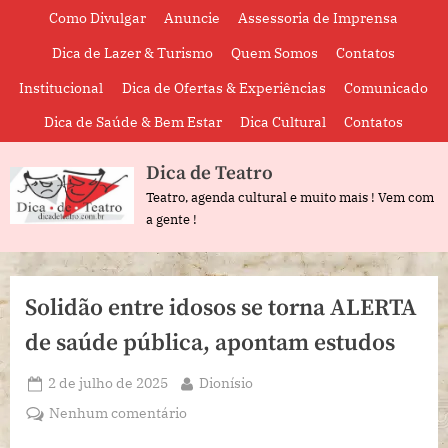
Skip
Como Divulgar
Anuncie
Assessoria de Imprensa
to
Dica de Lazer & Turismo
Quem Somos
Contatos
content
Institucional
Dica de Ofertas & Experiências
Comunicado
Dica de Saúde & Bem Estar
Dica Cultural
Contatos
Dica de Teatro
Teatro, agenda cultural e muito mais ! Vem com
a gente !
Solidão entre idosos se torna ALERTA
de saúde pública, apontam estudos
Posted
By
2 de julho de 2025
Dionísio
on
em
Nenhum comentário
Solidão