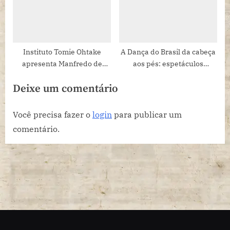
16 a 28 de
setembro
Instituto Tomie Ohtake
A Dança do Brasil da cabeça
apresenta Manfredo de
aos pés: espetáculos
Souzanetto – As montanhas
gratuitos da São Paulo
Deixe um comentário
Escola de Dança acontecem
na Pinacoteca e no Teatro de
Contêiner
Você precisa fazer o
login
para publicar um
comentário.