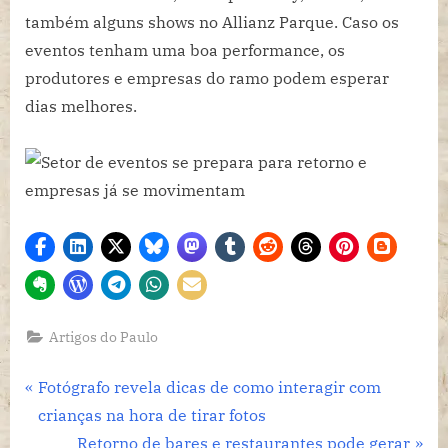
também alguns shows no Allianz Parque. Caso os
eventos tenham uma boa performance, os
produtores e empresas do ramo podem esperar
dias melhores.
Artigos do Paulo
Navegação
P
Fotógrafo revela dicas de como interagir com
r
crianças na hora de tirar fotos
de
e
N
Retorno de bares e restaurantes pode gerar