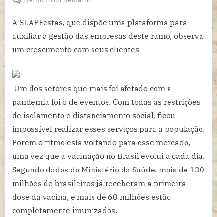
Setor
de
A SLAPFestas, que dispõe uma plataforma para
eventos
auxiliar a gestão das empresas deste ramo, observa
se
um crescimento com seus clientes
prepara
para
retorno
Um dos setores que mais foi afetado com a
e
empresas
pandemia foi o de eventos. Com todas as restrições
já
de isolamento e distanciamento social, ficou
se
impossível realizar esses serviços para a população.
movimentam
Porém o ritmo está voltando para esse mercado,
uma vez que a vacinação no Brasil evolui a cada dia.
Segundo dados do Ministério da Saúde, mais de 130
milhões de brasileiros já receberam a primeira
dose da vacina, e mais de 60 milhões estão
completamente imunizados.