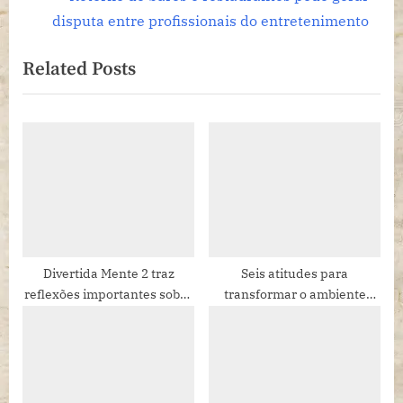
Post
v
e
disputa entre profissionais do entretenimento
i
x
Related Posts
o
t
u
P
s
o
P
s
o
t
s
:
t
:
Divertida Mente 2 traz
Seis atitudes para
reflexões importantes sobre
transformar o ambiente
habilidades emocionais
corporativo em um lugar
mais feliz e saudável