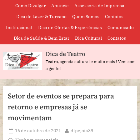
Skip
Como Divulgar
Anuncie
Assessoria de Imprensa
to
Dica de Lazer & Turismo
Quem Somos
Contatos
content
Institucional
Dica de Ofertas & Experiências
Comunicado
Dica de Saúde & Bem Estar
Dica Cultural
Contatos
Dica de Teatro
Teatro, agenda cultural e muito mais ! Vem com
a gente !
Setor de eventos se prepara para
retorno e empresas já se
movimentam
Posted
By
16 de outubro de 2021
dtpejota39
on
em
Nenhum comentário