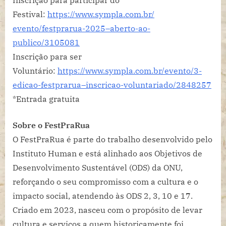
Inscrição para participar do
Festival:
https://www.sympla.com.br/
evento/festprarua-2025–
aberto-ao-
publico/3105081
Inscrição para ser
Voluntário:
https://www.sympla.com.br/
evento/3-
edicao-festprarua–
inscricao-voluntariado/2848257
*Entrada gratuita
Sobre o FestPraRua
O FestPraRua é parte do trabalho desenvolvido pelo
Instituto Human e está alinhado aos Objetivos de
Desenvolvimento Sustentável (ODS) da ONU,
reforçando o seu compromisso com a cultura e o
impacto social, atendendo às ODS 2, 3, 10 e 17.
Criado em 2023, nasceu com o propósito de levar
cultura e serviços a quem historicamente foi