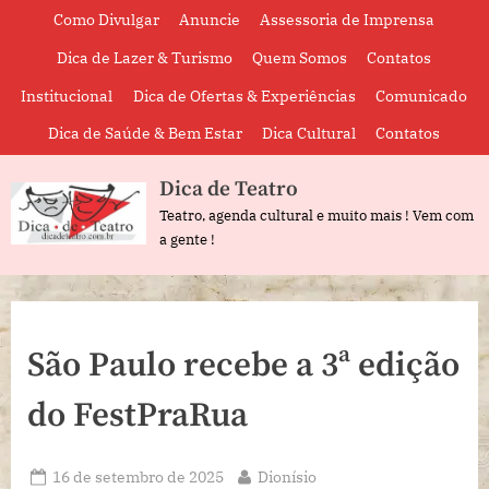
Skip
Como Divulgar
Anuncie
Assessoria de Imprensa
to
Dica de Lazer & Turismo
Quem Somos
Contatos
content
Institucional
Dica de Ofertas & Experiências
Comunicado
Dica de Saúde & Bem Estar
Dica Cultural
Contatos
Dica de Teatro
Teatro, agenda cultural e muito mais ! Vem com
a gente !
São Paulo recebe a 3ª edição
do FestPraRua
Posted
By
16 de setembro de 2025
Dionísio