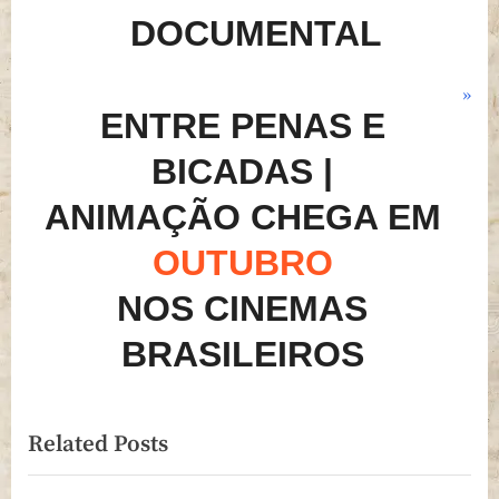
o
DOCUMENTAL
s
t
N
:
ENTRE PENAS E
e
x
BICADAS |
t
ANIMAÇÃO CHEGA EM
P
o
OUTUBRO
s
NOS CINEMAS
t
:
BRASILEIROS
Related Posts