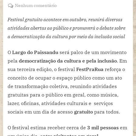
on
em
Nenhum comentário
São
Festival gratuito acontece em outubro, reunirá diversas
atividades abertas ao público e promoverá o debate sobre
Paulo
a democratização da cultura por meio da inclusão social
recebe
O
Largo do Paissandu
será palco de um movimento
a
pela
democratização da cultura e pela inclusão
. Em
3ª
sua terceira edição, o festival
FestPraRua
reforça o
edição
conceito de ocupar o espaço público como um ato
de transformação coletiva, reunindo atividades
do
gratuitas para o público em geral, como música,
FestPraRua
lazer, oficinas, atividades culturais e serviços
sociais em um dia de acesso
gratuito
para todos.
O festival estima receber cerca de
3 mil pessoas
em