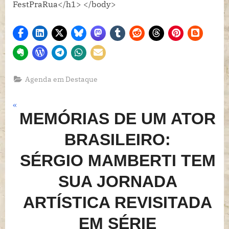
Agenda em Destaque
Navegação
P
MEMÓRIAS DE UM ATOR
r
de
e
BRASILEIRO:
Post
v
SÉRGIO MAMBERTI TEM
i
o
SUA JORNADA
u
ARTÍSTICA REVISITADA
s
P
EM SÉRIE