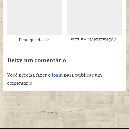
estudantil desaparecido
durante a ditadura
militar, HONESTINO, foi
selecionado para o Festival
do Rio, um dos eventos mais
importantes do calendário
Destaque do dia.
SITE EM MANUTENÇÃO.
audiovisual brasileiro.
Deixe um comentário
Você precisa fazer o
login
para publicar um
comentário.