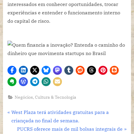
interessados em conhecer oportunidades, trocar
experiências e entender o funcionamento interno
do capital de risco.
Negócios, Cultura & Tecnologia
Navegação
P
West Plaza terá atividades gratuitas para a
r
criançada no final de semana.
de
e
N
PUCRS oferece mais de mil bolsas integrais de