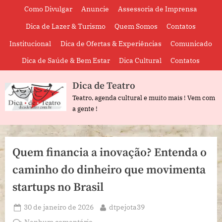
Skip
Como Divulgar
Anuncie
Assessoria de Imprensa
to
Dica de Lazer & Turismo
Quem Somos
Contatos
content
Institucional
Dica de Ofertas & Experiências
Comunicado
Dica de Saúde & Bem Estar
Dica Cultural
Contatos
Dica de Teatro
Teatro, agenda cultural e muito mais ! Vem com
a gente !
Quem financia a inovação? Entenda o
caminho do dinheiro que movimenta
startups no Brasil
Posted
By
30 de janeiro de 2026
dtpejota39
on
em
Nenhum comentário