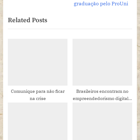
Post
v
e
graduação pelo ProUni
i
x
Related Posts
o
t
u
P
s
o
P
s
o
t
s
:
t
:
Comunique para não ficar
Brasileiros encontram no
na crise
empreendedorismo digital o
caminho para recomeçar em
2026