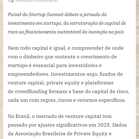
Quem
financia
Painel do Startup Summit debate a jornada do
a
investimento em startups, da estruturação de capital de
inovação?
risco ao financiamento sustentável da inovação no país
Entenda
o
Nem todo capital é igual, e compreender de onde
caminho
vem o dinheiro que sustenta o crescimento de
do
dinheiro
startups é essencial para investidores e
que
empreendedores. Investimentos-anjo, fundos de
movimenta
venture capital, private equity e plataformas
startups
de
crowdfunding
formam a base do capital de risco,
no
Brasil
cada um com regras, riscos e retornos específicos.
No Brasil, o mercado de venture capital tem
passado por ajustes significativos em 2025. Dados
da Associação Brasileira de Private Equity e