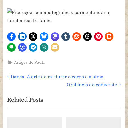
Artigos do Paulo
Navegação
P
Dança: A arte de misturar o corpo e a alma
r
N
O silêncio do conivente
de
e
e
Related Posts
Post
v
x
i
t
o
P
u
o