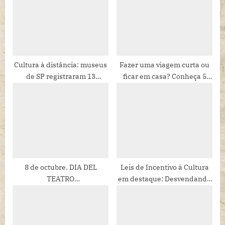
s
s
P
t
o
:
s
t
Cultura à distância: museus
Fazer uma viagem curta ou
de SP registraram 13
ficar em casa? Conheça 5
:
milhões de visitantes
perfis de comportamento
virtuais em 2020
para o feriado do Carnaval
8 de octubre. DIA DEL
Leis de Incentivo à Cultura
TEATRO
em destaque: Desvendando
LATINOAMERICANO.
o cenário da Cultura e
Mensaje de Arístides Vargas
Economia Criativa