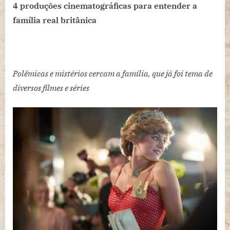
cinematográficas
4 produções cinematográficas para entender a
para
família real britânica
entender
a
família
real
Polêmicas e mistérios cercam a família, que já foi tema de
britânica
diversos filmes e séries