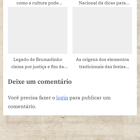
como a cultura pode
Nacional dá dicas para
transformar realidades
aproveitar as folgas
prolongadas, conhecendo os
destinos do Brasil
Legado de Brumadinho
As origens dos elementos
clama por justiça e fim da
tradicionais das festas
negligência
juninas
Deixe um comentário
Você precisa fazer o
login
para publicar um
comentário.