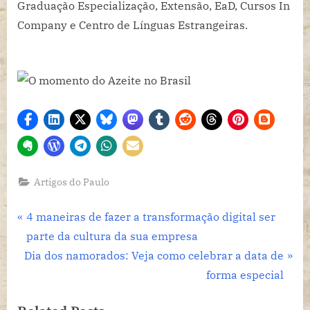
Graduação Especialização, Extensão, EaD, Cursos In
Company e Centro de Línguas Estrangeiras.
Artigos do Paulo
Navegação
P
4 maneiras de fazer a transformação digital ser
r
parte da cultura da sua empresa
de
N
e
Dia dos namorados: Veja como celebrar a data de
Post
e
v
forma especial
x
i