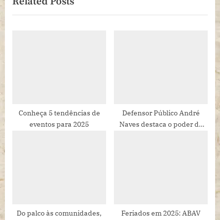
Related Posts
t
o
P
u
o
s
s
P
t
o
:
s
t
:
Conheça 5 tendências de
Defensor Público André
eventos para 2025
Naves destaca o poder da
solidariedade na inclusão
social
Do palco às comunidades,
Feriados em 2025: ABAV