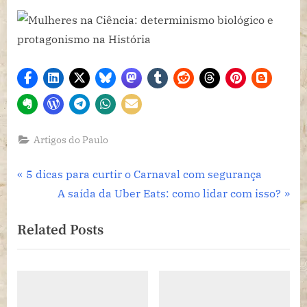
Artigos do Paulo
Navegação
P
5 dicas para curtir o Carnaval com segurança
r
N
A saída da Uber Eats: como lidar com isso?
de
e
e
Related Posts
Post
v
x
i
t
o
P
u
o