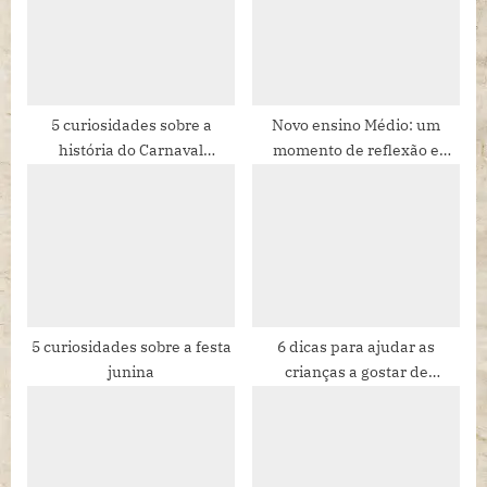
s
s
P
t
o
:
s
t
5 curiosidades sobre a
Novo ensino Médio: um
história do Carnaval
momento de reflexão e
:
brasileiro que você
escolhas
(provavelmente) não sabia
5 curiosidades sobre a festa
6 dicas para ajudar as
junina
crianças a gostar de
aprender