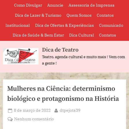
Skip
Como Divulgar
Anuncie
Assessoria de Imprensa
to
Dica de Lazer & Turismo
Quem Somos
Contatos
content
Institucional
Dica de Ofertas & Experiências
Comunicado
Dica de Saúde & Bem Estar
Dica Cultural
Contatos
Dica de Teatro
Teatro, agenda cultural e muito mais ! Vem com
a gente !
Mulheres na Ciência: determinismo
biológico e protagonismo na História
Posted
By
8 de março de 2022
dtpejota39
on
em
Nenhum comentário
Mulheres