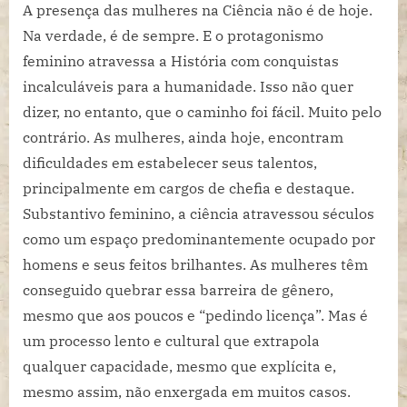
na
A presença das mulheres na Ciência não é de hoje.
Ciência:
Na verdade, é de sempre. E o protagonismo
determinismo
feminino atravessa a História com conquistas
biológico
incalculáveis para a humanidade. Isso não quer
e
dizer, no entanto, que o caminho foi fácil. Muito pelo
protagonismo
na
contrário. As mulheres, ainda hoje, encontram
História
dificuldades em estabelecer seus talentos,
principalmente em cargos de chefia e destaque.
Substantivo feminino, a ciência atravessou séculos
como um espaço predominantemente ocupado por
homens e seus feitos brilhantes. As mulheres têm
conseguido quebrar essa barreira de gênero,
mesmo que aos poucos e “pedindo licença”. Mas é
um processo lento e cultural que extrapola
qualquer capacidade, mesmo que explícita e,
mesmo assim, não enxergada em muitos casos.