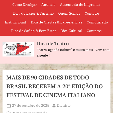
Skip
Como Divulgar
Anuncie
Assessoria de Imprensa
to
Dica de Lazer & Turismo
Quem Somos
Contatos
content
Institucional
Dica de Ofertas & Experiências
Comunicado
Dica de Saúde & Bem Estar
Dica Cultural
Contatos
Dica de Teatro
Teatro, agenda cultural e muito mais ! Vem com
a gente !
MAIS DE 90 CIDADES DE TODO
BRASIL RECEBEM A 20ª EDIÇÃO DO
FESTIVAL DE CINEMA ITALIANO
Posted
By
27 de outubro de 2025
Dionísio
on
em
Nenhum comentário