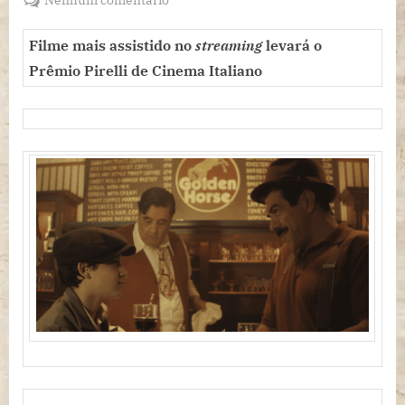
MAIS
DE
Filme
mais assistido no
streaming
levará o
90
Prêmio Pirelli de Cinema Italiano
CIDADES
DE
TODO
BRASIL
RECEBEM
A
20ª
EDIÇÃO
DO
FESTIVAL
DE
CINEMA
ITALIANO