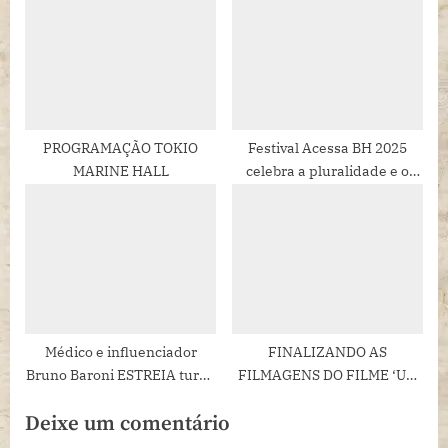
colégio de SP
mantém viva a
tradição que
lançou Paulo
PROGRAMAÇÃO TOKIO
Festival Acessa BH 2025
Autran e
MARINE HALL
celebra a pluralidade e o
protagonismo da cultura
Mariana
DEF em espetáculos, filmes,
Ximenes
shows e oficinas
Médico e influenciador
FINALIZANDO AS
Bruno Baroni ESTREIA turnê
FILMAGENS DO FILME ‘UM
da comédia Eu Também Sou
RIO DE JANEIRO’, DIGÃO
Deixe um comentário
Médico em São Paulo.
RIBEIRO DESTACA A
IMPORTÂNCIA DA