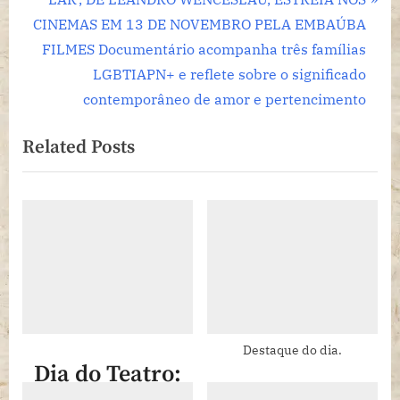
Post
v
e
CINEMAS EM 13 DE NOVEMBRO PELA EMBAÚBA
i
x
FILMES Documentário acompanha três famílias
o
t
LGBTIAPN+ e reflete sobre o significado
u
P
contemporâneo de amor e pertencimento
s
o
Related Posts
P
s
o
t
s
:
t
:
Destaque do dia.
Dia do Teatro: