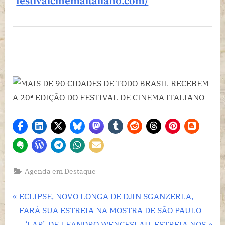
festivalcinemaitaliano.com/
Agenda em Destaque
Navegação
P
ECLIPSE, NOVO LONGA DE DJIN SGANZERLA,
r
FARÁ SUA ESTREIA NA MOSTRA DE SÃO PAULO
de
e
N
‘LAR’, DE LEANDRO WENCESLAU, ESTREIA NOS