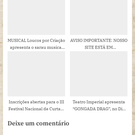
Mariana
MUSICAL Loucos por Criação
AVISO IMPORTANTE: NOSSO
apresenta o sarau musical
SITE ESTÁ EM
Gershwin: O Lírico! no Teatro
MANUTENÇÃO!
Sérgio Cardoso.
Inscrições abertas para o III
Teatro Imperial apresenta
Festival Nacional de Curtas-
“GONGADA DRAG”, no Dia
Metragens Flávio Migliaccio
Internacional do Orgulho
Deixe um comentário
LGBTQIA+, com muito brilho
e humor.