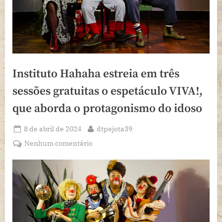
Instituto Hahaha estreia em três
sessões gratuitas o espetáculo VIVA!,
que aborda o protagonismo do idoso
Posted
By
8 de abril de 2024
dtpejota39
on
em
Nenhum comentário
Instituto
Hahaha
estreia
em
três
sessões