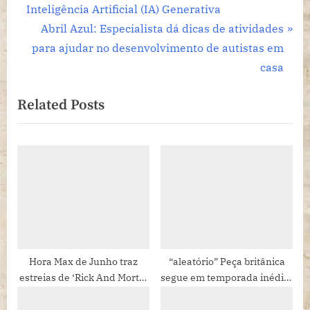
i
Inteligência Artificial (IA) Generativa
o
N
Abril Azul: Especialista dá dicas de atividades
u
e
para ajudar no desenvolvimento de autistas em
s
x
casa
P
t
Related Posts
o
P
s
o
t
s
:
t
:
Hora Max de Junho traz
“aleatório” Peça britânica
estreias de ‘Rick And Morty’
segue em temporada inédita
e da nova série ‘Chespirito:
no Brasil, até 23 de
Sem Querer Querendo’
novembro no Sesc Vila