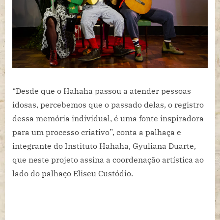
gratuitas
o
espetáculo
VIVA!,
que
aborda
o
protagonismo
“Desde que o Hahaha passou a atender pessoas
do
idoso
idosas, percebemos que o passado delas, o registro
dessa memória individual, é uma fonte inspiradora
para um processo criativo”, conta a palhaça e
integrante do Instituto Hahaha, Gyuliana Duarte,
que neste projeto assina a coordenação artística ao
lado do palhaço Eliseu Custódio.