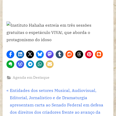
Agenda em Destaque
Navegação
P
Entidades dos setores Musical, Audiovisual,
r
Editorial, Jornalístico e de Dramaturgia
de
e
apresentam carta ao Senado Federal em defesa
Post
v
dos direitos dos criadores frente ao avanço da