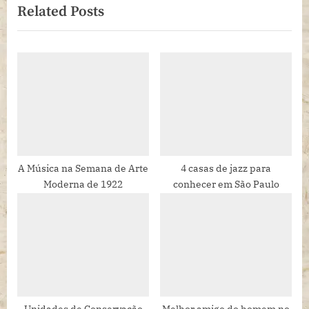
Related Posts
o
t
u
P
s
o
P
s
o
t
s
:
t
:
A Música na Semana de Arte
4 casas de jazz para
Moderna de 1922
conhecer em São Paulo
Unidades de Conservação
Melhor amigo do homem no