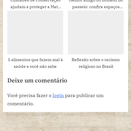
ajudam a proteger a Mata
passeio: confira espaços
Atlântica, bioma em que vive
culturais pet friendly em São
a maior parte da população
Paulo
do Brasil
5 alimentos que fazem mal à
Reflexão sobre o racismo
saúde e você não sabe
religioso no Brasil
Deixe um comentário
Você precisa fazer o
login
para publicar um
comentário.