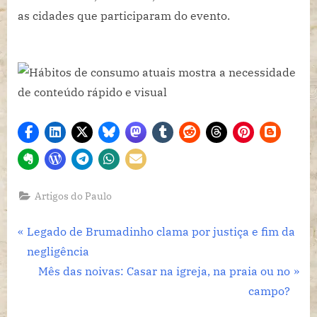
as cidades que participaram do evento.
Artigos do Paulo
Navegação
P
Legado de Brumadinho clama por justiça e fim da
r
negligência
de
e
N
Mês das noivas: Casar na igreja, na praia ou no
Post
v
e
campo?
i
x