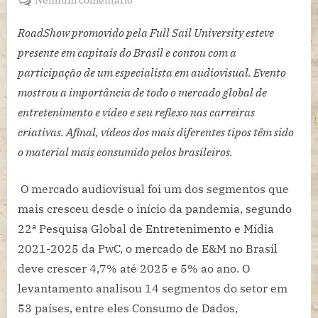
Hábitos
de
RoadShow promovido pela Full Sail University esteve
consumo
presente em capitais do Brasil e contou com a
atuais
participação de um especialista em audiovisual. Evento
mostra
mostrou a importância de todo o mercado global de
a
entretenimento e vídeo e seu reflexo nas carreiras
necessidade
de
criativas. Afinal, vídeos dos mais diferentes tipos têm sido
conteúdo
o material mais consumido pelos brasileiros.
rápido
e
O mercado audiovisual foi um dos segmentos que
visual
mais cresceu desde o início da pandemia, segundo
22ª Pesquisa Global de Entretenimento e Mídia
2021-2025 da PwC, o mercado de E&M no Brasil
deve crescer 4,7% até 2025 e 5% ao ano. O
levantamento analisou 14 segmentos do setor em
53 países, entre eles Consumo de Dados,