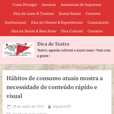
Skip
Como Divulgar
Anuncie
Assessoria de Imprensa
to
Dica de Lazer & Turismo
Quem Somos
Contatos
content
Institucional
Dica de Ofertas & Experiências
Comunicado
Dica de Saúde & Bem Estar
Dica Cultural
Contatos
Dica de Teatro
Teatro, agenda cultural e muito mais ! Vem com
a gente !
Hábitos de consumo atuais mostra a
necessidade de conteúdo rápido e
visual
Posted
By
18 de maio de 2022
dtpejota39
on
em
Nenhum comentário