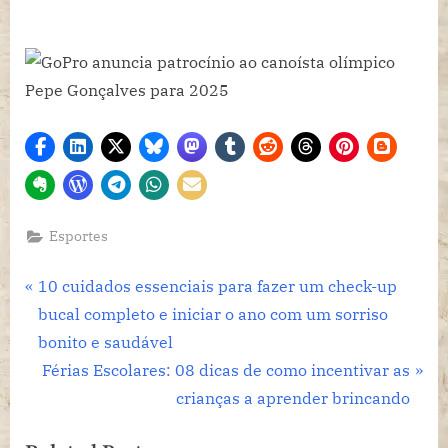
Esportes
Navegação
P
10 cuidados essenciais para fazer um check-up
r
bucal completo e iniciar o ano com um sorriso
de
e
bonito e saudável
Post
v
N
Férias Escolares: 08 dicas de como incentivar as
i
e
crianças a aprender brincando
o
x