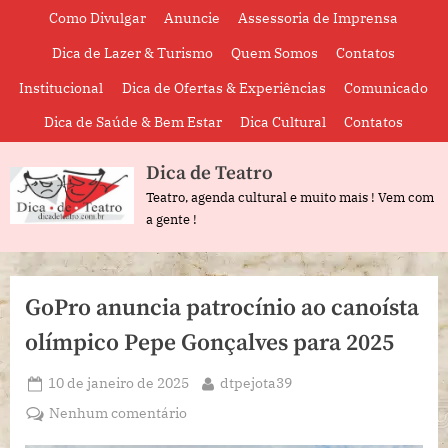
Skip
Como Divulgar
Anuncie
Assessoria de Imprensa
to
Dica de Lazer & Turismo
Quem Somos
Contatos
content
Institucional
Dica de Ofertas & Experiências
Comunicado
Dica de Saúde & Bem Estar
Dica Cultural
Contatos
Dica de Teatro
Teatro, agenda cultural e muito mais ! Vem com
a gente !
GoPro anuncia patrocínio ao canoísta
olímpico Pepe Gonçalves para 2025
Posted
By
10 de janeiro de 2025
dtpejota39
on
em
Nenhum comentário
GoPro