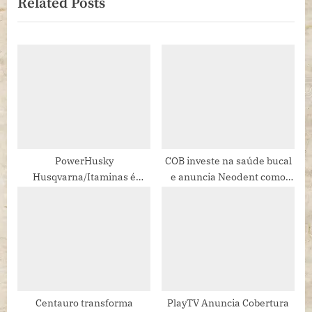
Related Posts
u
t
s
P
P
o
o
s
s
t
t
:
:
PowerHusky
COB investe na saúde bucal
Husqvarna/Itaminas é
e anuncia Neodent como
Campeã Brasileira de Hard
nova patrocinadora oficial
Enduro na Gold e na Silver
do Time Brasil
Centauro transforma
PlayTV Anuncia Cobertura