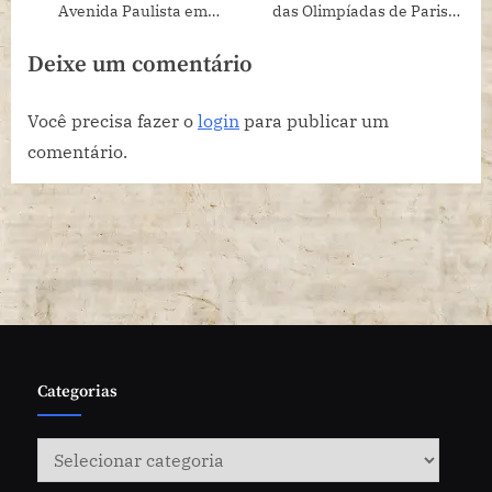
Avenida Paulista em
das Olimpíadas de Paris
academia gigante por um
2024 com Bianca Goes e
Deixe um comentário
dia
SeuBet
Você precisa fazer o
login
para publicar um
comentário.
Categorias
Categorias