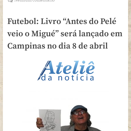
Futebol:
Livro
Futebol: Livro “Antes do Pelé
“Antes
do
veio o Migué” será lançado em
Pelé
veio
Campinas no dia 8 de abril
o
Migué”
será
lançado
em
Campinas
no
dia
8
de
abril