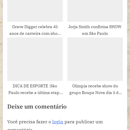
Grave Digger celebra 45
Jorja Smith confirma SHOW
anos de carreira com show
em São Paulo
em São Paulo
DICA DE ESPORTE :São
Olimpia recebe show do
Paulo recebe a última etapa
grupo Roupa Nova dia 5 de
de Circuito das Estações, em
dezembro Com quase 50
Deixe um comentário
14 de dezembro
anos de sucessos, banda faz
apresentação única na meca
do turismo, que espera 1
Você precisa fazer o
login
para publicar um
milhão de visitantes nesse
comentário.