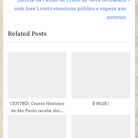
Post
v
e
com José Loreto emociona público e supera ano
i
x
anterior.
o
t
Related Posts
u
P
s
o
P
s
o
t
s
:
t
:
CENTRÔ!: Centro Histórico
É HOJE !
de São Paulo recebe show
em homenagem ao cantor
Arlindo Cruz.