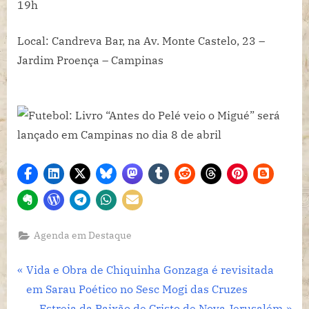
19h
Local: Candreva Bar, na Av. Monte Castelo, 23 –
Jardim Proença – Campinas
Agenda em Destaque
Navegação
P
Vida e Obra de Chiquinha Gonzaga é revisitada
r
em Sarau Poético no Sesc Mogi das Cruzes
de
e
N
Estreia da Paixão de Cristo de Nova Jerusalém