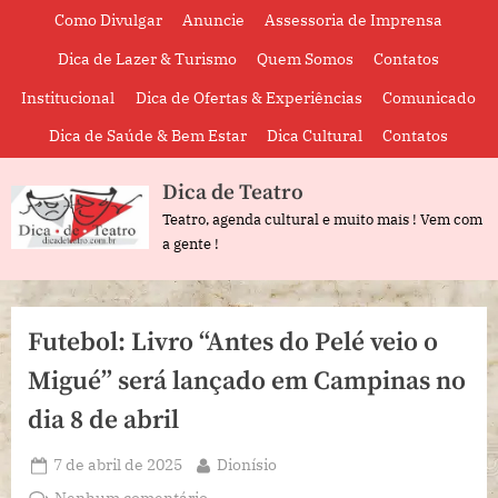
Skip
Como Divulgar
Anuncie
Assessoria de Imprensa
to
Dica de Lazer & Turismo
Quem Somos
Contatos
content
Institucional
Dica de Ofertas & Experiências
Comunicado
Dica de Saúde & Bem Estar
Dica Cultural
Contatos
Dica de Teatro
Teatro, agenda cultural e muito mais ! Vem com
a gente !
Futebol: Livro “Antes do Pelé veio o
Migué” será lançado em Campinas no
dia 8 de abril
Posted
By
7 de abril de 2025
Dionísio
on
em
Nenhum comentário