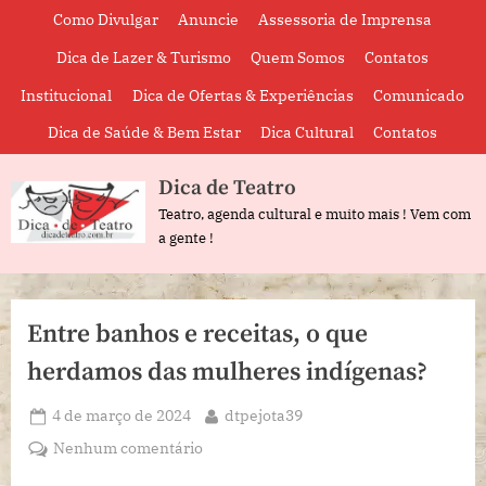
Skip
Como Divulgar
Anuncie
Assessoria de Imprensa
to
Dica de Lazer & Turismo
Quem Somos
Contatos
content
Institucional
Dica de Ofertas & Experiências
Comunicado
Dica de Saúde & Bem Estar
Dica Cultural
Contatos
Dica de Teatro
Teatro, agenda cultural e muito mais ! Vem com
a gente !
Entre banhos e receitas, o que
herdamos das mulheres indígenas?
Posted
By
4 de março de 2024
dtpejota39
on
em
Nenhum comentário
Entre