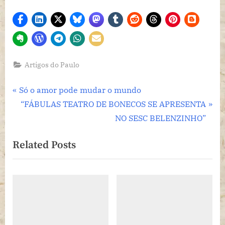
Artigos do Paulo
Navegação
P
Só o amor pode mudar o mundo
r
N
“FÁBULAS TEATRO DE BONECOS SE APRESENTA
de
e
e
NO SESC BELENZINHO”
Post
v
x
Related Posts
i
t
o
P
u
o
s
s
P
t
o
: