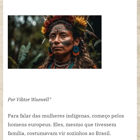
banhos
e
receitas,
o
que
herdamos
das
mulheres
indígenas?
Por Víktor Waewell*
Para falar das mulheres indígenas, começo pelos
homens europeus. Eles, mesmo que tivessem
família, costumavam vir sozinhos ao Brasil.