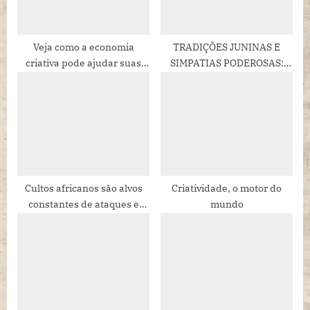
s
t
:
Veja como a economia
TRADIÇÕES JUNINAS E
criativa pode ajudar suas
SIMPATIAS PODEROSAS:
finanças
CONQUISTE O AMOR COM A
ENERGIA DE SANTO
ANTÔNIO
Cultos africanos são alvos
Criatividade, o motor do
constantes de ataques e
mundo
intolerância religiosa