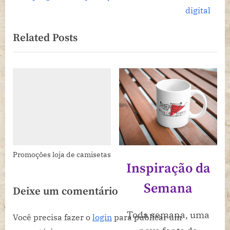
o
x
digital
u
t
Related Posts
s
P
P
o
o
s
s
t
t
:
:
Promoções loja de camisetas
Inspiração da
Semana
Deixe um comentário
Toda semana, uma
Você precisa fazer o
login
para publicar um