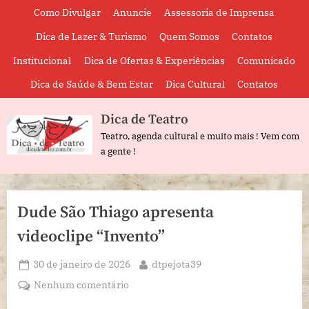
Skip
Como Divulgar
Anuncie
Assessoria de Imprensa
to
Dica de Lazer & Turismo
Quem Somos
Contatos
content
Institucional
Dica de Ofertas & Experiências
Comunicado
Dica de Saúde & Bem Estar
Dica Cultural
Contatos
Dica de Teatro
Teatro, agenda cultural e muito mais ! Vem com
a gente !
Dude São Thiago apresenta
videoclipe “Invento”
Posted
By
30 de janeiro de 2026
dtpejota39
on
em
Nenhum comentário
Dude