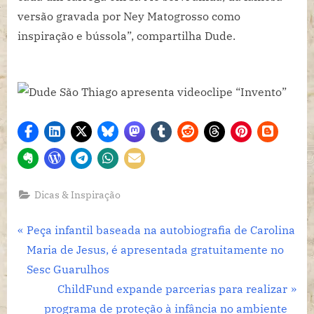
versão gravada por Ney Matogrosso como
inspiração e bússola”, compartilha Dude.
Dicas & Inspiração
Navegação
P
Peça infantil baseada na autobiografia de Carolina
r
Maria de Jesus, é apresentada gratuitamente no
de
e
Sesc Guarulhos
Post
v
N
ChildFund expande parcerias para realizar
i
e
programa de proteção à infância no ambiente