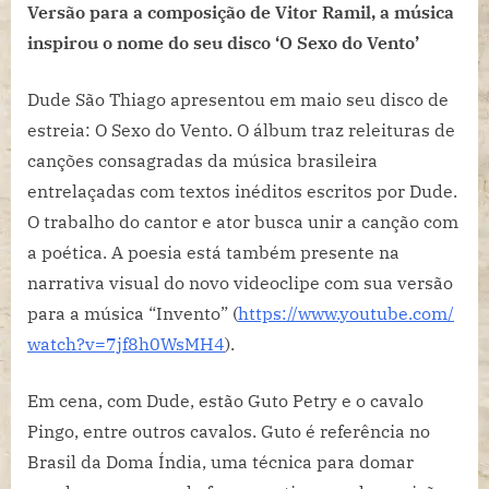
São
Versão para a composição de Vitor Ramil, a música
Thiago
inspirou o nome do seu disco ‘O Sexo do Vento’
apresenta
videoclipe
Dude São Thiago apresentou em maio seu disco de
“Invento”
estreia: O Sexo do Vento. O álbum traz releituras de
canções consagradas da música brasileira
entrelaçadas com textos inéditos escritos por Dude.
O trabalho do cantor e ator busca unir a canção com
a poética. A poesia está também presente na
narrativa visual do novo videoclipe com sua versão
para a música “Invento” (
https://www.youtube.com/
watch?v=7jf8h0WsMH4
).
Em cena, com Dude, estão Guto Petry e o cavalo
Pingo, entre outros cavalos. Guto é referência no
Brasil da Doma Índia, uma técnica para domar