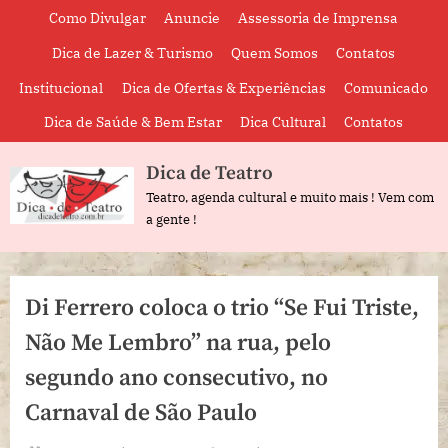
Skip
Como Divulgar
Anuncie
Assessoria de Imprensa
to
Dica de Lazer & Turismo
Quem Somos
Contatos
content
Institucional
Dica de Ofertas & Experiências
Comunicado
Dica de Saúde & Bem Estar
Dica Cultural
Contatos
Dica de Teatro
Teatro, agenda cultural e muito mais ! Vem com
a gente !
Di Ferrero coloca o trio “Se Fui Triste,
Não Me Lembro” na rua, pelo
segundo ano consecutivo, no
Carnaval de São Paulo