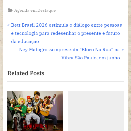
Agenda em Destaque
Navegação
P
Bett Brasil 2026 estimula o diálogo entre pessoas
r
e tecnologia para redesenhar o presente e futuro
de
e
da educação
Post
v
N
Ney Matogrosso apresenta “Bloco Na Rua” na
i
e
Vibra São Paulo, em junho
o
x
Related Posts
u
t
s
P
P
o
o
s
s
t
t
:
: