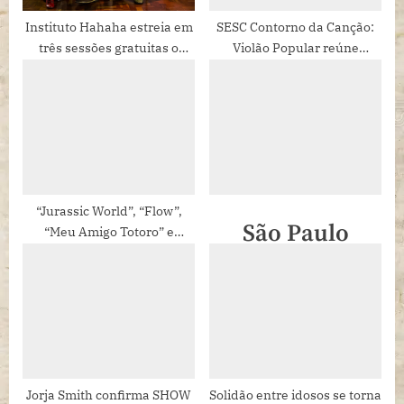
Instituto Hahaha estreia em
SESC Contorno da Canção:
três sessões gratuitas o
Violão Popular reúne
espetáculo VIVA!, que
grandes nomes da MPB em
aborda o protagonismo do
shows que acontecem de 28
idoso
de maio a 8 de junho.
“Jurassic World”, “Flow”,
São Paulo
“Meu Amigo Totoro” e
sessão especial para
recebe a 3ª
autistas de “Viva a Vida é
uma Festa” são destaques
edição do
da semana de cinema nas
FestPraRua
bibliotecas
Jorja Smith confirma SHOW
Solidão entre idosos se torna