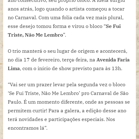
ano consecutivo, seu próprio bloco. A ideia surgiu
Carnaval
anos atrás, logo quando o artista começou a tocar
de
no Carnaval. Com uma folia cada vez mais plural,
São
esse desejo tomou forma e virou o bloco “
Se Fui
Paulo
Triste, Não Me Lembro
”.
O trio manterá o seu lugar de origem e acontecerá,
no dia 17 de fevereiro, terça-feira, na
Avenida Faria
Lima
, com o início de show previsto para às 13h.
“Vai ser um prazer levar pela segunda vez o bloco
‘Se Fui Triste, Não Me Lembro’ pro Carnaval de São
Paulo. É um momento diferente, onde as pessoas se
permitem curtir! Para a galera, a edição desse ano
terá novidades e participações especiais. Nos
encontramos lá”.