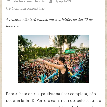
Posted
By
3 de fevereiro de 2026
dtpejota39
on
em
Nenhum comentário
Di
Ferrero
A tristeza não terá espaço para os foliões no dia 17 de
coloca
fevereiro
o
trio
“Se
Fui
Triste,
Não
Me
Lembro”
na
rua,
pelo
segundo
Para a festa de rua paulistana ficar completa, não
ano
poderia faltar Di Ferrero comandando, pelo segundo
consecutivo,
no