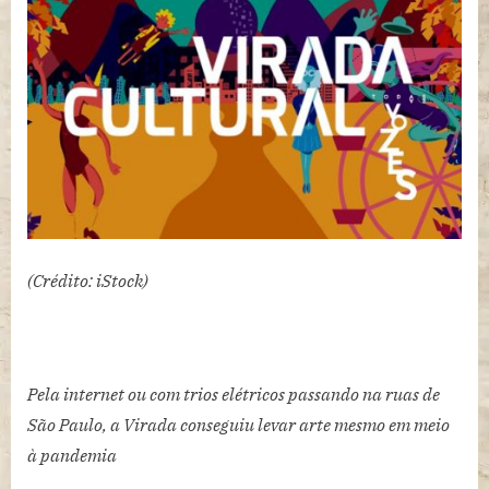
o
que
aconteceu
na
Virada
Cultural
2020
(Crédito: iStock)
Pela internet ou com trios elétricos passando na ruas de
São Paulo, a Virada conseguiu levar arte mesmo em meio
à pandemia