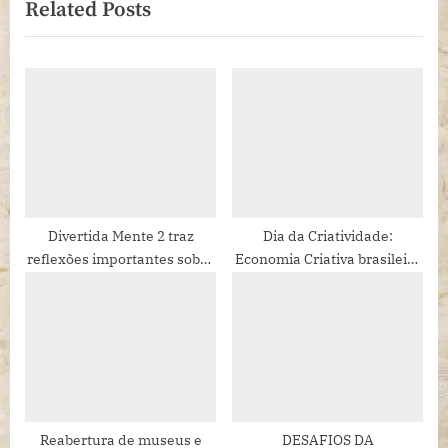
Related Posts
i
x
o
t
u
P
s
o
P
s
o
t
s
:
t
:
Divertida Mente 2 traz
Dia da Criatividade:
reflexões importantes sobre
Economia Criativa brasileira
habilidades emocionais
emprega 7,4 milhões de
pessoas
Reabertura de museus e
DESAFIOS DA