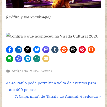
(Crédito: @marcoankosqui)
,
Artigos do Paulo
Eventos
Navegação
P
São Paulo pode permitir a volta de eventos para
r
até 600 pessoas
de
e
N
‘A Caipirinha’, de Tarsila do Amaral, é leiloada
Post
v
e