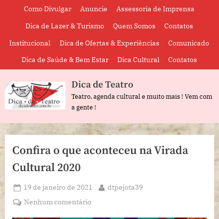
Skip
Como Divulgar
Anuncie
Assessoria de Imprensa
to
Dica de Lazer & Turismo
Quem Somos
Contatos
content
Institucional
Dica de Ofertas & Experiências
Comunicado
Dica de Saúde & Bem Estar
Dica Cultural
Contatos
Dica de Teatro
Teatro, agenda cultural e muito mais ! Vem com
a gente !
Confira o que aconteceu na Virada
Cultural 2020
Posted
By
19 de janeiro de 2021
dtpejota39
on
em
Nenhum comentário
Confira