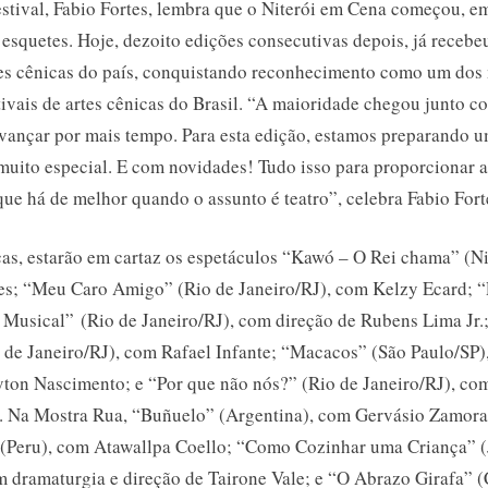
festival, Fabio Fortes, lembra que o Niterói em Cena começou, 
 esquetes. Hoje, dezoito edições consecutivas depois, já recebe
es cênicas do país, conquistando reconhecimento como um dos
tivais de artes cênicas do Brasil. “A maioridade chegou junto c
avançar por mais tempo. Para esta edição, estamos preparando 
uito especial. E com novidades! Tudo isso para proporcionar a
ue há de melhor quando o assunto é teatro”, celebra Fabio Fort
as, estarão em cartaz os espetáculos “Kawó – O Rei chama” (Ni
s; “Meu Caro Amigo” (Rio de Janeiro/RJ), com Kelzy Ecard; “
Musical” (Rio de Janeiro/RJ), com direção de Rubens Lima Jr.;
o de Janeiro/RJ), com Rafael Infante; “Macacos” (São Paulo/SP)
ton Nascimento; e “Por que não nós?” (Rio de Janeiro/RJ), co
Na Mostra Rua, “Buñuelo” (Argentina), com Gervásio Zamora
Peru), com Atawallpa Coello; “Como Cozinhar uma Criança” (
 dramaturgia e direção de Tairone Vale; e “O Abrazo Girafa” (