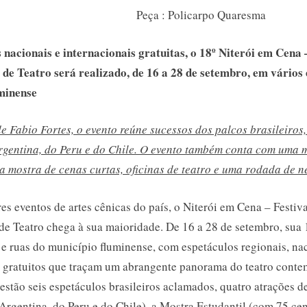
Internacio
Peça : Policarpo Quaresma
de
nacionais e internacionais gratuitas, o 18º Niterói em Cena 
Teatro
 de Teatro será realizado, de 16 a 28 de setembro, em vários
minense
16
a
e Fabio Fortes, o evento reúne sucessos dos palcos brasileiros
rgentina, do Peru e do Chile. O evento também conta com uma 
28
ma mostra de cenas curtas, oficinas de teatro e uma rodada de 
de
es eventos de artes cênicas do país, o Niterói em Cena – Festiva
setembro
de Teatro chega à sua maioridade. De 16 a 28 de setembro, sua 
 e ruas do município fluminense, com espetáculos regionais, na
s gratuitos que traçam um abrangente panorama do teatro cont
stão seis espetáculos brasileiros aclamados, quatro atrações de
 Argentina, do Peru e do Chile), a Mostra Estudantil (com 75 ce