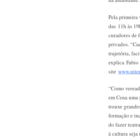
Pela primeira
das 11h às 19h
curadores de f
privados. “Cad
trajetória, fa
explica Fabio 
site
www.nite
“Como vereado
em Cena uma p
trouxe grande
formação e inc
do fazer teatr
à cultura sej