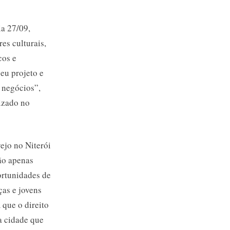
ia 27/09,
es culturais,
cos e
seu projeto e
e negócios”,
lizado no
ejo no Niterói
ão apenas
ortunidades de
ças e jovens
 que o direito
a cidade que