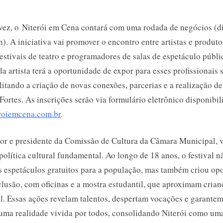
 vez, o Niterói em Cena contará com uma rodada de negócios (d
). A iniciativa vai promover o encontro entre artistas e produtor
estivais de teatro e programadores de salas de espetáculo públi
a artista terá a oportunidade de expor para esses profissionais 
cilitando a criação de novas conexões, parcerias e a realização d
Fortes. As inscrições serão via formulário eletrônico disponibi
roiemcena.com.br
.
r e presidente da Comissão de Cultura da Câmara Municipal, v
olítica cultural fundamental. Ao longo de 18 anos, o festival n
s espetáculos gratuitos para a população, mas também criou op
lusão, com oficinas e a mostra estudantil, que aproximam crian
al. Essas ações revelam talentos, despertam vocações e garantem
a uma realidade vivida por todos, consolidando Niterói como um