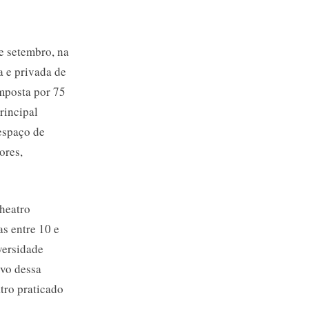
e setembro, na
a e privada de
omposta por 75
rincipal
 espaço de
ores,
heatro
s entre 10 e
versidade
ivo dessa
atro praticado