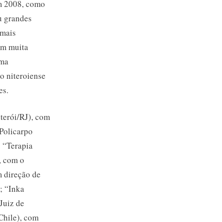
em 2008, como
u grandes
 mais
om muita
uma
o niteroiense
es.
terói/RJ), com
Policarpo
 “Terapia
, com o
m direção de
; “Inka
Juiz de
Chile), com