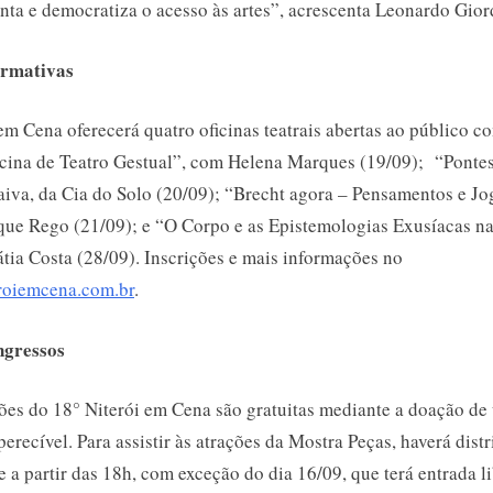
enta e democratiza o acesso às artes”, acrescenta Leonardo Gior
ormativas
em Cena oferecerá quatro oficinas teatrais abertas ao público c
ficina de Teatro Gestual”, com Helena Marques (19/09); “Ponte
iva, da Cia do Solo (20/09); “Brecht agora – Pensamentos e J
ue Rego (21/09); e “O Corpo e as Epistemologias Exusíacas na
tia Costa (28/09). Inscrições e mais informações no
roiemcena.com.br
.
ngressos
ções do 18° Niterói em Cena são gratuitas mediante a doação de
erecível. Para assistir às atrações da Mostra Peças, haverá dist
 a partir das 18h, com exceção do dia 16/09, que terá entrada l