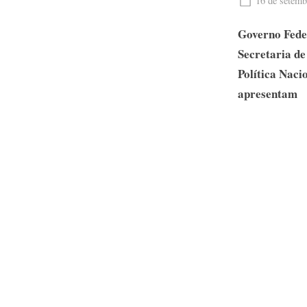
16 de setemb
on
Governo Feder
Secretaria de
Política Naci
apresentam