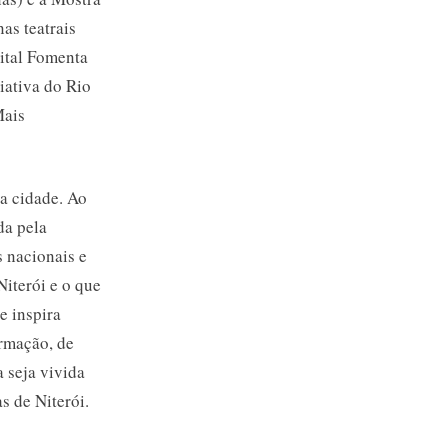
as teatrais
ital Fomenta
iativa do Rio
Mais
a cidade. Ao
da pela
s nacionais e
Niterói e o que
e inspira
rmação, de
a seja vivida
s de Niterói.