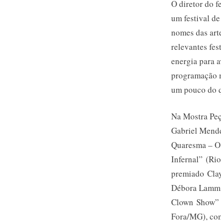
O diretor do 
um festival de
nomes das art
relevantes fes
energia para 
programação m
um pouco do q
Na Mostra Peç
Gabriel Mende
Quaresma – O 
Infernal” (Ri
premiado Clay
Débora Lamm. 
Clown Show” (
Fora/MG), com