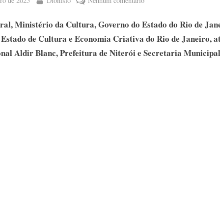
ro de 2025
Dionísio
Nenhum comentário
COMEÇA
al, Ministério da Cultura, Governo do Estado do Rio de Jane
 Estado de Cultura e Economia Criativa do Rio de Janeiro, a
HOJE
onal Aldir Blanc, Prefeitura de Niterói e Secretaria Municipa
»
O
18º
Niterói
em
Cena
–
Festival