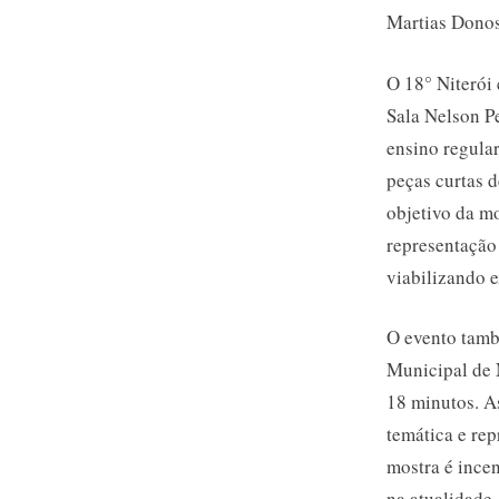
Martias Dono
O 18° Niterói
Sala Nelson Pe
ensino regular
peças curtas d
objetivo da mo
representação 
viabilizando e
O evento tamb
Municipal de 
18 minutos. A
temática e rep
mostra é incen
na atualidade.