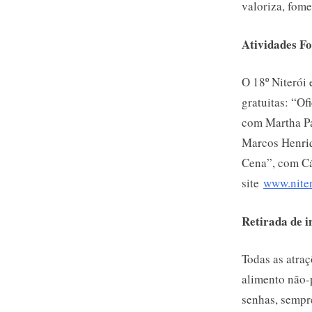
valoriza, fom
Atividades F
O 18º Niterói 
gratuitas: “O
com Martha Pa
Marcos Henriq
Cena”, com Cá
site
www.nite
Retirada de i
Todas as atra
alimento não-p
senhas, sempre