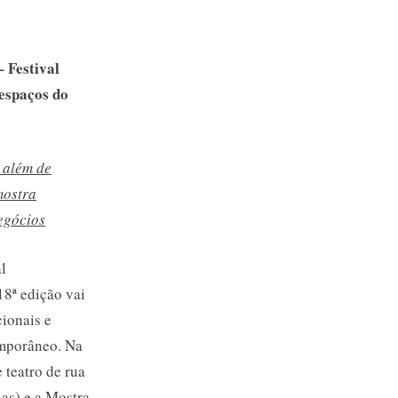
nal
– Festival
 espaços do
, além de
mostra
negócios
l
18ª edição vai
cionais e
emporâneo. Na
 teatro de rua
nas) e a Mostra