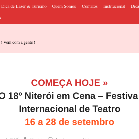
Dica de Lazer & Turismo
Quem Somos
Contatos
Institucional
Dica
s
s ! Vem com a gente !
COMEÇA HOJE »
O 18º Niterói em Cena – Festiva
Internacional de Teatro
16 a 28 de setembro
By
em