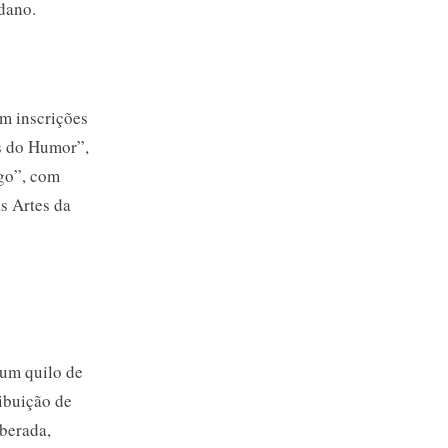
dano.
om inscrições
s do Humor”,
ogo”, com
s Artes da
 um quilo de
ribuição de
iberada,