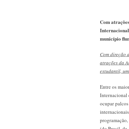
Com atrações 
Internacional
município flu
Com direção d
atrações da A
estudantil, u
Entre os maior
Internacional 
ocupar palcos
internacionai
programação, e
(do Brasil, da