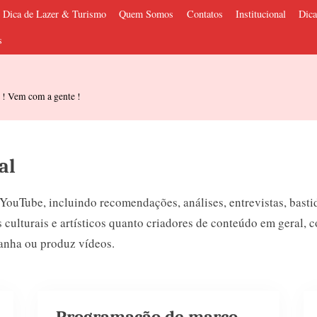
Dica de Lazer & Turismo
Quem Somos
Contatos
Institucional
Dica
s
s ! Vem com a gente !
al
ouTube, incluindo recomendações, análises, entrevistas, basti
 culturais e artísticos quanto criadores de conteúdo em geral, 
anha ou produz vídeos.