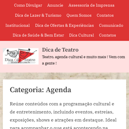
Skip
Como Divulgar
Anuncie
Assessoria de Imprensa
to
Dica de Lazer & Turismo
Quem Somos
Contatos
content
Institucional
Dica de Ofertas & Experiências
Comunicado
Dica de Saúde & Bem Estar
Dica Cultural
Contatos
Dica de Teatro
Teatro, agenda cultural e muito mais ! Vem com
a gente !
Categoria:
Agenda
Reúne conteúdos com a programação cultural e
de entretenimento, incluindo eventos, estreias,
exposições, shows e atrações em destaque. Ideal
para acompanhar o que está acontecendo na