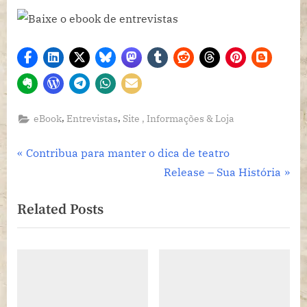
entrevis
,
,
eBook
Entrevistas
Site , Informações & Loja
Navegação
P
Contribua para manter o dica de teatro
r
N
Release – Sua História
de
e
e
Related Posts
Post
v
x
i
t
o
P
u
o
s
s
P
t