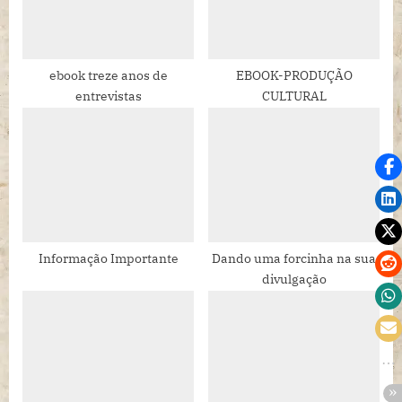
o
:
s
t
ebook treze anos de
EBOOK-PRODUÇÃO
entrevistas
CULTURAL
:
Informação Importante
Dando uma forcinha na sua
divulgação