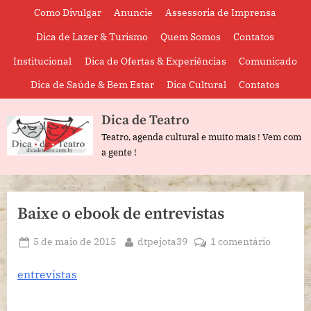
Skip
Como Divulgar
Anuncie
Assessoria de Imprensa
to
Dica de Lazer & Turismo
Quem Somos
Contatos
content
Institucional
Dica de Ofertas & Experiências
Comunicado
Dica de Saúde & Bem Estar
Dica Cultural
Contatos
Dica de Teatro
Teatro, agenda cultural e muito mais ! Vem com
a gente !
Baixe o ebook de entrevistas
Posted
By
em
5 de maio de 2015
dtpejota39
1 comentário
on
Baixe
o
entrevistas
ebook
de