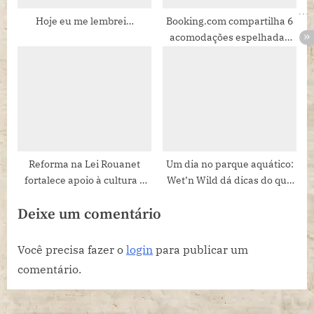
Hoje eu me lembrei…
Booking.com compartilha 6
acomodações espelhadas
invisíveis em meio à
natureza
Reforma na Lei Rouanet
Um dia no parque aquático:
fortalece apoio à cultura e
Wet’n Wild dá dicas do que
gera impacto positivo na
não pode faltar na mochila
Deixe um comentário
sociedade
Você precisa fazer o
login
para publicar um
comentário.