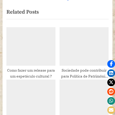
de
e
e
Related Posts
Post
x
v
t
i
P
o
o
u
s
s
t
P
:
o
s
t
Como fazer um release para
Sociedade pode contribuir
um espetáculo cultural ?
para Política de Patrimônio
:
Cultural Material