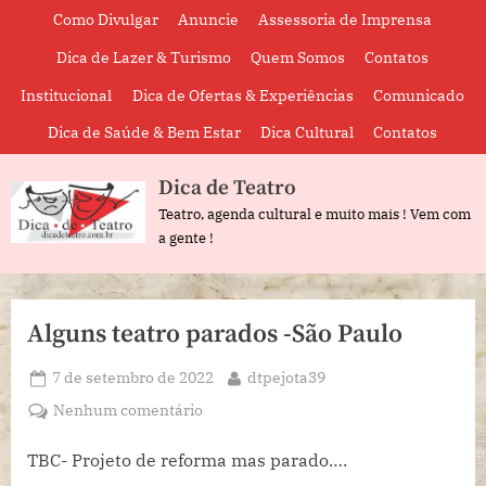
Skip
Como Divulgar
Anuncie
Assessoria de Imprensa
to
Dica de Lazer & Turismo
Quem Somos
Contatos
content
Institucional
Dica de Ofertas & Experiências
Comunicado
Dica de Saúde & Bem Estar
Dica Cultural
Contatos
Dica de Teatro
Teatro, agenda cultural e muito mais ! Vem com
a gente !
Alguns teatro parados -São Paulo
Posted
By
7 de setembro de 2022
dtpejota39
on
em
Nenhum comentário
Alguns
teatro
TBC- Projeto de reforma mas parado….
parados