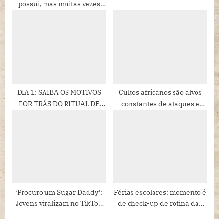
possui, mas muitas vezes
não sabe
DIA 1: SAIBA OS MOTIVOS
Cultos africanos são alvos
POR TRÁS DO RITUAL DE
constantes de ataques e
SOPRAR CANELA
intolerância religiosa
‘Procuro um Sugar Daddy’:
Férias escolares: momento é
Jovens viralizam no TikTok
de check-up de rotina das
com busca inusitada na
crianças