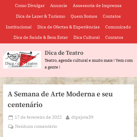
Skip
Como Divulgar
Anuncie
Assessoria de Imprensa
to
Dica de Lazer & Turismo
Quem Somos
Contatos
content
Institucional
Dica de Ofertas & Experiências
Comunicado
Dica de Saúde & Bem Estar
Dica Cultural
Contatos
Dica de Teatro
Teatro, agenda cultural e muito mais ! Vem com
a gente !
A Semana de Arte Moderna e seu
centenário
Posted
By
17 de fevereiro de 2022
dtpejota39
on
em
Nenhum comentário
A