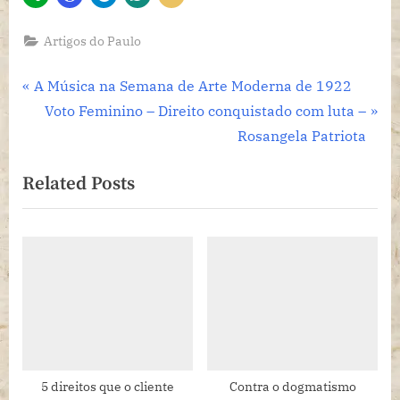
Artigos do Paulo
Navegação
P
A Música na Semana de Arte Moderna de 1922
r
N
Voto Feminino – Direito conquistado com luta –
de
e
e
Rosangela Patriota
Post
v
x
Related Posts
i
t
o
P
u
o
s
s
P
t
o
:
s
t
:
5 direitos que o cliente
Contra o dogmatismo