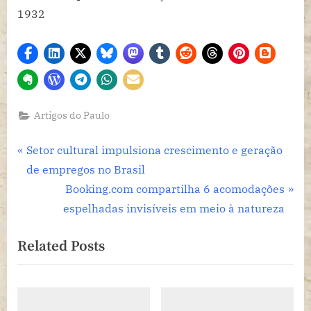
Artigos do Paulo
Navegação
P
Setor cultural impulsiona crescimento e geração
r
de empregos no Brasil
de
e
N
Booking.com compartilha 6 acomodações
Post
v
e
espelhadas invisíveis em meio à natureza
i
x
Related Posts
o
t
u
P
s
o
P
s