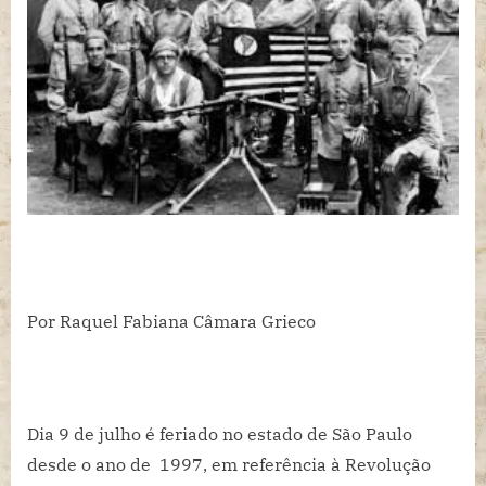
que
foi
a
Revolução
Constitucionalista
de
1932
Por Raquel Fabiana Câmara Grieco
Dia 9 de julho é feriado no estado de São Paulo
desde o ano de 1997, em referência à Revolução