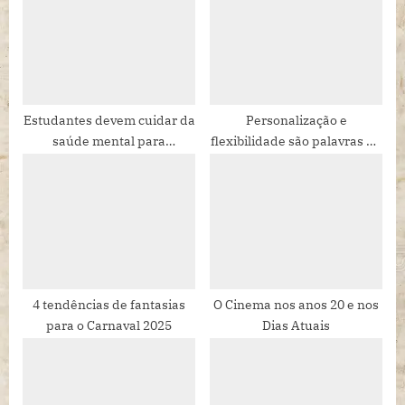
o
t
s
:
t
:
Estudantes devem cuidar da
Personalização e
saúde mental para
flexibilidade são palavras de
enfrentarem ano do
ordem para benefícios
vestibular
corporativos
4 tendências de fantasias
O Cinema nos anos 20 e nos
para o Carnaval 2025
Dias Atuais