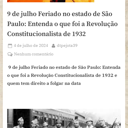
9 de julho Feriado no estado de São
Paulo: Entenda o que foi a Revolução
Constitucionalista de 1932
Posted
By
4 de julho de 2024
dtpejota39
on
em
Nenhum comentário
9
de
9 de julho Feriado no estado de São Paulo: Entenda
julho
o que foi a Revolução Constitucionalista de 1932 e
Feriado
quem tem direito a folgar na data
no
estado
de
São
Paulo:
Entenda
o