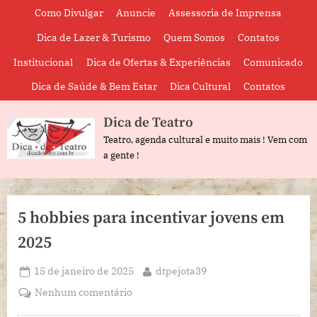
Skip
Como Divulgar
Anuncie
Assessoria de Imprensa
to
Dica de Lazer & Turismo
Quem Somos
Contatos
content
Institucional
Dica de Ofertas & Experiências
Comunicado
Dica de Saúde & Bem Estar
Dica Cultural
Contatos
Dica de Teatro
Teatro, agenda cultural e muito mais ! Vem com
a gente !
5 hobbies para incentivar jovens em
2025
Posted
By
15 de janeiro de 2025
dtpejota39
on
em
Nenhum comentário
5