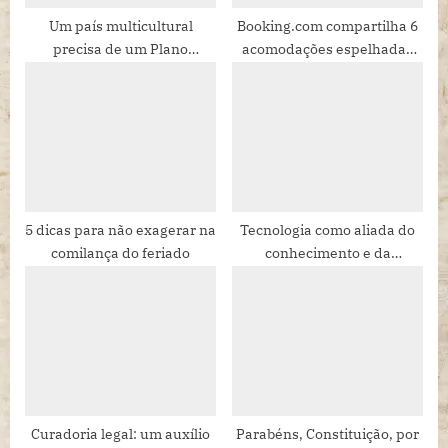
Um país multicultural
Booking.com compartilha 6
precisa de um Plano
acomodações espelhadas
Multicultural de Estado
invisíveis em meio à
natureza
5 dicas para não exagerar na
Tecnologia como aliada do
comilança do feriado
conhecimento e da
educação
Curadoria legal: um auxílio
Parabéns, Constituição, por