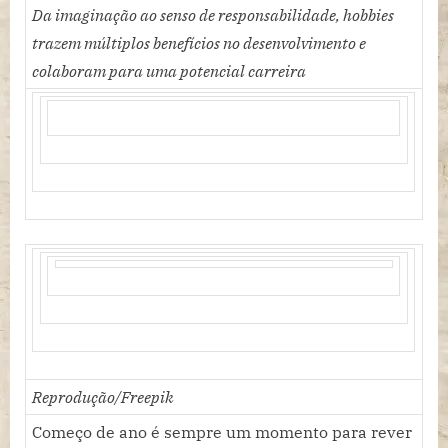
hobbies
Da imaginação ao senso de responsabilidade, hobbies
para
trazem múltiplos benefícios no desenvolvimento e
incentivar
colaboram para uma potencial carreira
jovens
em
2025
Reprodução/Freepik
Começo de ano é sempre um momento para rever