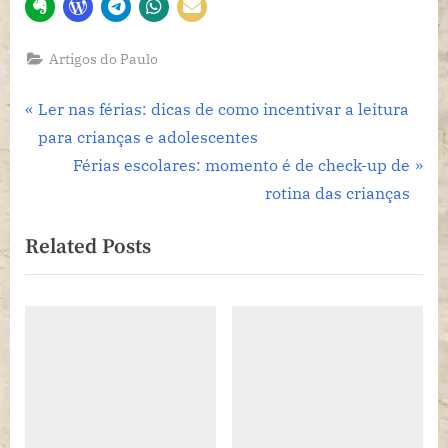
Artigos do Paulo
Navegação
P
Ler nas férias: dicas de como incentivar a leitura
r
para crianças e adolescentes
de
e
N
Férias escolares: momento é de check-up de
Post
v
e
rotina das crianças
i
x
Related Posts
o
t
u
P
s
o
P
s
o
t
s
:
t
: