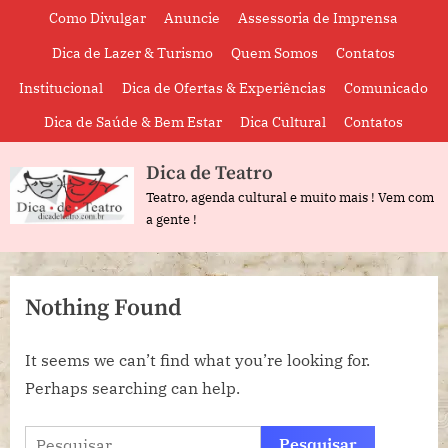
Skip
Como Divulgar
Anuncie
Assessoria de Imprensa
to
Dica de Lazer & Turismo
Quem Somos
Contatos
content
Institucional
Dica de Ofertas & Experiências
Comunicado
Dica de Saúde & Bem Estar
Dica Cultural
Contatos
Dica de Teatro
Teatro, agenda cultural e muito mais ! Vem com
a gente !
Nothing Found
It seems we can’t find what you’re looking for.
Perhaps searching can help.
Pesquisar