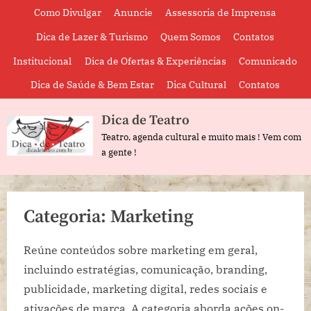
Skip
Como Divulgar
Anuncie
Assessoria de Imprensa
to
Dica de Lazer & Turismo
Quem Somos
Contatos
content
Institucional
Dica de Ofertas & Experiências
Comunicado
Dica de Saúde & Bem Estar
Dica Cultural
Contatos
Dica de Teatro
Teatro, agenda cultural e muito mais ! Vem com
a gente !
Categoria:
Marketing
Reúne conteúdos sobre marketing em geral,
incluindo estratégias, comunicação, branding,
publicidade, marketing digital, redes sociais e
ativações de marca. A categoria aborda ações on-