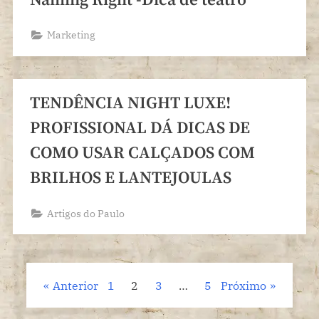
Naming Right -Dica de teatro
Marketing
TENDÊNCIA NIGHT LUXE!
PROFISSIONAL DÁ DICAS DE
COMO USAR CALÇADOS COM
BRILHOS E LANTEJOULAS
Artigos do Paulo
Paginação
Anterior
1
2
3
…
5
Próximo
de